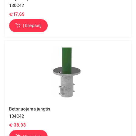
130C42
€
17.69
Į Krepšelį
Betonuojama jungtis
134C42
€
38.93