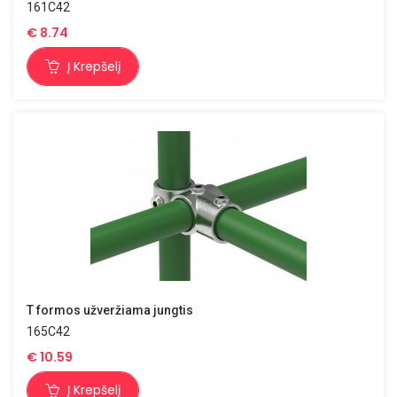
161C42
€
8.74
Į Krepšelį
T formos užveržiama jungtis
165C42
€
10.59
Į Krepšelį