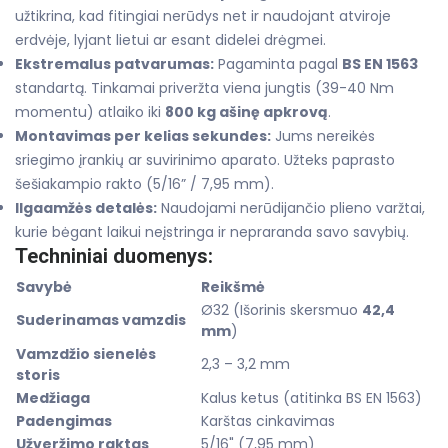
užtikrina, kad fitingiai nerūdys net ir naudojant atviroje
erdvėje, lyjant lietui ar esant didelei drėgmei.
Ekstremalus patvarumas:
Pagaminta pagal
BS EN 1563
standartą. Tinkamai priveržta viena jungtis (39-40 Nm
momentu) atlaiko iki
800 kg ašinę apkrovą
.
Montavimas per kelias sekundes:
Jums nereikės
sriegimo įrankių ar suvirinimo aparato. Užteks paprasto
šešiakampio rakto (5/16” / 7,95 mm).
Ilgaamžės detalės:
Naudojami nerūdijančio plieno varžtai,
kurie bėgant laikui neįstringa ir nepraranda savo savybių.
Techniniai duomenys:
Savybė
Reikšmė
Ø32 (Išorinis skersmuo
42,4
Suderinamas vamzdis
mm
)
Vamzdžio sienelės
2,3 – 3,2 mm
storis
Medžiaga
Kalus ketus (atitinka BS EN 1563)
Padengimas
Karštas cinkavimas
Užveržimo raktas
5/16" (7,95 mm)