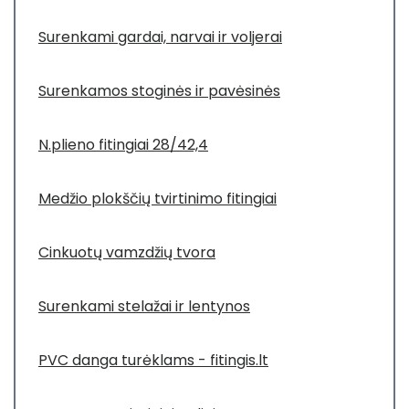
Surenkami gardai, narvai ir voljerai
Surenkamos stoginės ir pavėsinės
N.plieno fitingiai 28/42,4
Medžio plokščių tvirtinimo fitingiai
Cinkuotų vamzdžių tvora
Surenkami stelažai ir lentynos
PVC danga turėklams - fitingis.lt