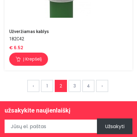
Užveržiamas kablys
182C42
€
6.52
Į Krepšelį
‹
1
2
3
4
›
užsakykite naujienlaiškį
Užsakyti