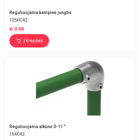
Reguliuojama kampinė jungtis
125HC42
€
11.98
Į Krepšelį
Reguliuojama alkūnė 0-11 °
154C42