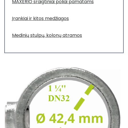
MAXERIO sraigtiniai poliai pamatams
Įrankiai ir kitos medžiagos
Medinių stulpų, kolonų atramos