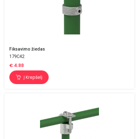
Fiksavimo žiedas
179C42
€
4.88
Į Krepšelį