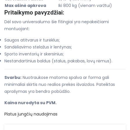
Max ašinė apkrova
Iki 800 kg (vienam varžtui)
Pritaikymo pavyzdžiai:
Dėl savo universalumo šie fitingiai yra nepakeičiami
montuojant:
Saugos atitvarus ir turėklus;
Sandėliavimo stelažus ir lentynas;
Sporto inventorių ir skersinius;
Nestandartinius baldus (stalus, pakabas, lovų rėmus).
Svarbu:
Nuotraukose matoma spalva ar forma gali
minimaliai skirtis nuo realios prekės išvaizdos. Pateiktas
aprašymas yra bendro pobūdžio.
Kaina nurodyta su PVM.
Platus jungčių naudojimas