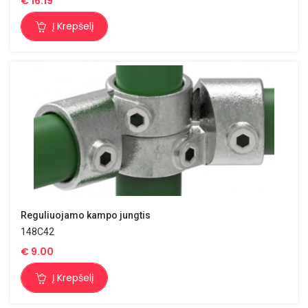
€
16.19
Į Krepšelį
Reguliuojamo kampo jungtis
148C42
€
9.00
Į Krepšelį