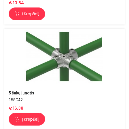
€
10.84
Į Krepšelį
5 šakų jungtis
158C42
€
16.38
Į Krepšelį