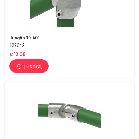
Jungtis 30-60°
129C42
€
12.08
Į Krepšelį