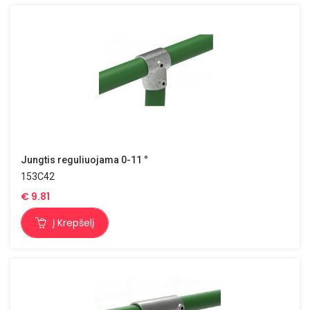
Jungtis reguliuojama 0-11 °
153C42
€
9.81
Į Krepšelį