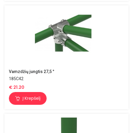
Vamzdžių jungtis 27,5 °
185C42
€
21.20
Į Krepšelį