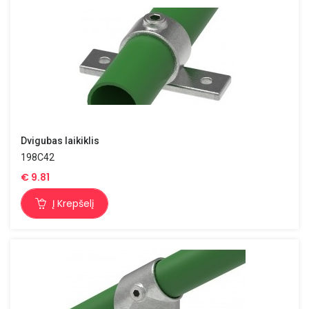
Dvigubas laikiklis
198C42
€
9.81
Į Krepšelį