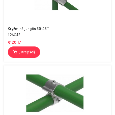
Kryžminė jungtis 30-45 °
126C42
€
20.17
Į Krepšelį