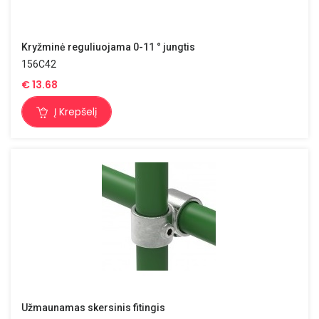
Kryžminė reguliuojama 0-11 ° jungtis
156C42
€
13.68
Į Krepšelį
Užmaunamas skersinis fitingis