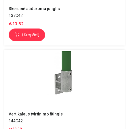
Skersinė atidaroma jungtis
137C42
€
10.82
Į Krepšelį
Vertikalaus tvirtinimo fitingis
144C42