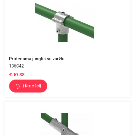
Pridedama jungtis su varžtu
136C42
€
10.88
Į Krepšelį