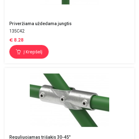
Priveržiama uždedama jungtis
135C42
€
8.28
Į Krepšelį
Reguliuojamas trišakis 30-45°