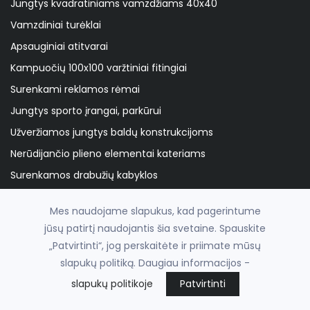
Jungtys kvadratiniams vamzdžiams 40x40
Vamzdiniai turėklai
Apsauginiai atitvarai
Kampuočių 100x100 varžtiniai fitingiai
Surenkami reklamos rėmai
Jungtys sporto įrangai, parkūrui
Užveržiamos jungtys baldų konstrukcijoms
Nerūdijančio plieno elementai kateriams
Surenkamos drabužių kabyklos
Surenkami gardai, narvai ir voljerai
Mes naudojame slapukus, kad pagerintume
Surenkamos stoginės ir pavėsinės
jūsų patirtį naudojantis šia svetaine. Spauskite
N.plieno fitingiai 28/42,4
„Patvirtinti“, jog perskaitėte ir priimate mūsų
Medžio plokščių tvirtinimo fitingiai
slapukų politiką. Daugiau informacijos -
Surenkami stelažai ir lentynos
slapukų politikoje
Patvirtinti
Cinkuotų vamzdžių tvora