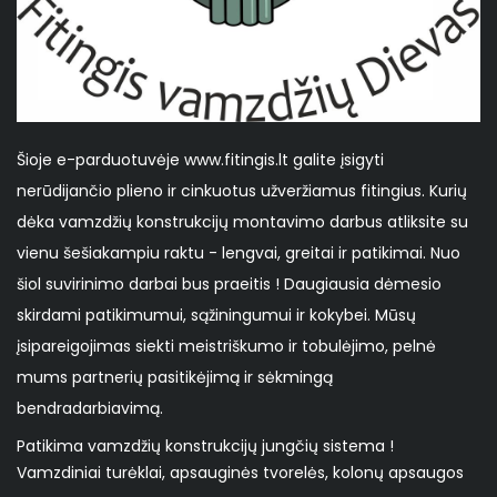
Šioje e-parduotuvėje www.fitingis.lt galite įsigyti
nerūdijančio plieno ir cinkuotus užveržiamus fitingius. Kurių
dėka vamzdžių konstrukcijų montavimo darbus atliksite su
vienu šešiakampiu raktu - lengvai, greitai ir patikimai. Nuo
šiol suvirinimo darbai bus praeitis ! Daugiausia dėmesio
skirdami patikimumui, sąžiningumui ir kokybei. Mūsų
įsipareigojimas siekti meistriškumo ir tobulėjimo, pelnė
mums partnerių pasitikėjimą ir sėkmingą
bendradarbiavimą.
Patikima vamzdžių konstrukcijų jungčių sistema !
Vamzdiniai turėklai, apsauginės tvorelės, kolonų apsaugos