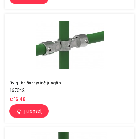
Dviguba šarnyrinė jungtis
167C42
€
16.48
Į Krepšelį