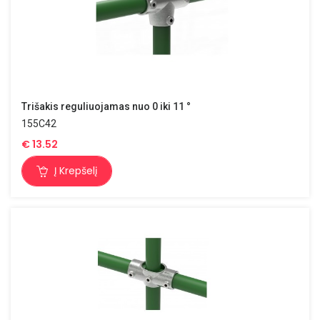
Trišakis reguliuojamas nuo 0 iki 11 °
155C42
€
13.52
Į Krepšelį