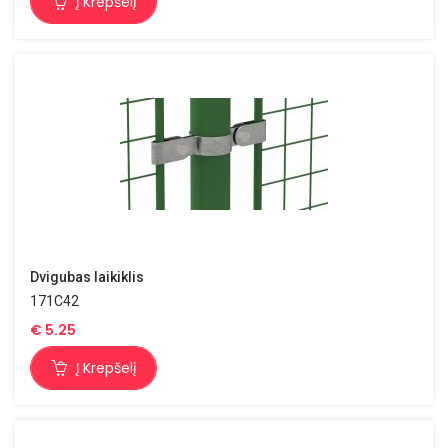
Į Krepšelį
Dvigubas laikiklis
171C42
€
5.25
Į Krepšelį