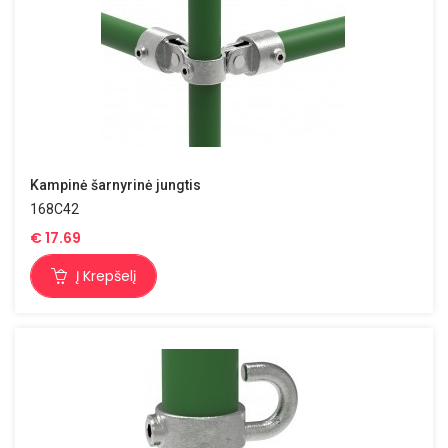
Kampinė šarnyrinė jungtis
168C42
€
17.69
Į Krepšelį