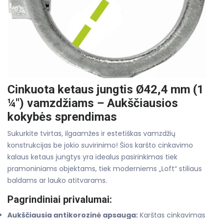
Cinkuota ketaus jungtis Ø42,4 mm (1
¼") vamzdžiams – Aukščiausios
kokybės sprendimas
Sukurkite tvirtas, ilgaamžes ir estetiškas vamzdžių
konstrukcijas be jokio suvirinimo! Šios karšto cinkavimo
kalaus ketaus jungtys yra idealus pasirinkimas tiek
pramoniniams objektams, tiek moderniems „Loft“ stiliaus
baldams ar lauko atitvarams.
Pagrindiniai privalumai:
Aukščiausia antikorozinė apsauga:
Karštas cinkavimas