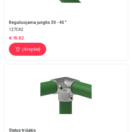
Reguliuojama jungtis 30 - 45 °
127C42
€
16.62
Į Krepšelį
Status trišakis