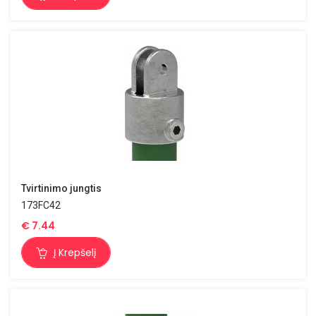
Tvirtinimo jungtis
173FC42
€
7.44
Į Krepšelį