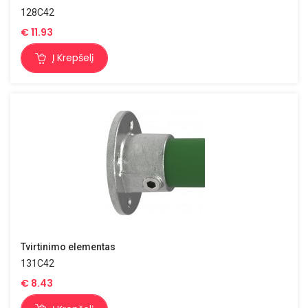
128C42
€
11.93
Į Krepšelį
Tvirtinimo elementas
131C42
€
8.43