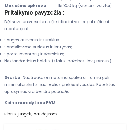
Max ašinė apkrova
Iki 800 kg (vienam varžtui)
Pritaikymo pavyzdžiai:
Dėl savo universalumo šie fitingiai yra nepakeičiami
montuojant:
Saugos atitvarus ir turėklus;
Sandėliavimo stelažus ir lentynas;
Sporto inventorių ir skersinius;
Nestandartinius baldus (stalus, pakabas, lovų rėmus).
Svarbu:
Nuotraukose matoma spalva ar forma gali
minimaliai skirtis nuo realios prekės išvaizdos. Pateiktas
aprašymas yra bendro pobūdžio.
Kaina nurodyta su PVM.
Platus jungčių naudojimas