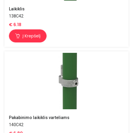
Laikiklis
138C42
€
6.18
Į Krepšelį
Pakabinimo laikiklis varteliams
140C42