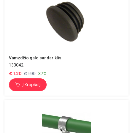
Vamzdžio galo sandariklis
133C42
€
1.20
€
1.90
37%
Į Krepšelį