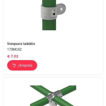
Vienpusis laikiklis
173MC42
€
7.02
Į Krepšelį