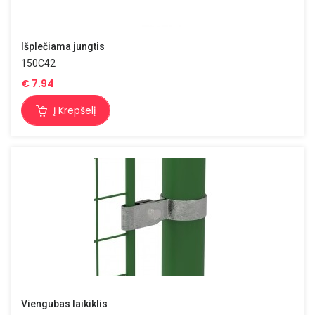
Išplečiama jungtis
150C42
€
7.94
Į Krepšelį
Viengubas laikiklis