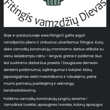
Šioje e-parduotuvėje www.fitingis.lt galite įsigyti
nerūdijančio plieno ir cinkuotus užveržiamus fitingius. Kurių
dėka vamzdžių konstrukcijų montavimo darbus atliksite su
vienu šešiakampiu raktu - lengvai, greitai ir patikimai. Nuo
šiol suvirinimo darbai bus praeitis ! Daugiausia dėmesio
skirdami patikimumui, sąžiningumui ir kokybei. Mūsų
įsipareigojimas siekti meistriškumo ir tobulėjimo, pelnė
mums partnerių pasitikėjimą ir sėkmingą
bendradarbiavimą.
Patikima vamzdžių konstrukcijų jungčių sistema !
Vamzdiniai turėklai, apsauginės tvorelės, kolonų apsaugos