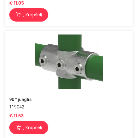
€
11.05
Į Krepšelį
90 ° jungtis
119C42
€
11.63
Į Krepšelį