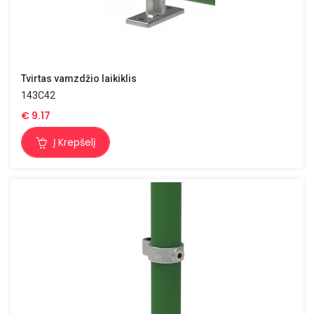
Tvirtas vamzdžio laikiklis
143C42
€
9.17
Į Krepšelį