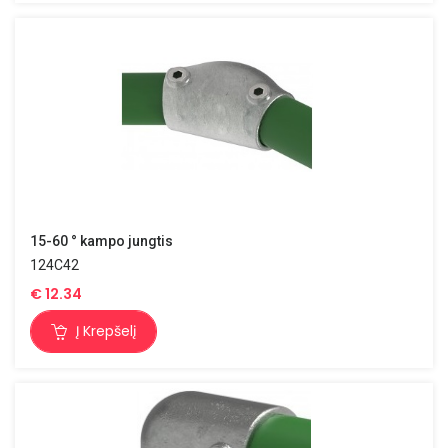
15-60 ° kampo jungtis
124C42
€
12.34
Į Krepšelį