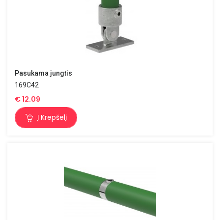
Pasukama jungtis
169C42
€
12.09
Į Krepšelį