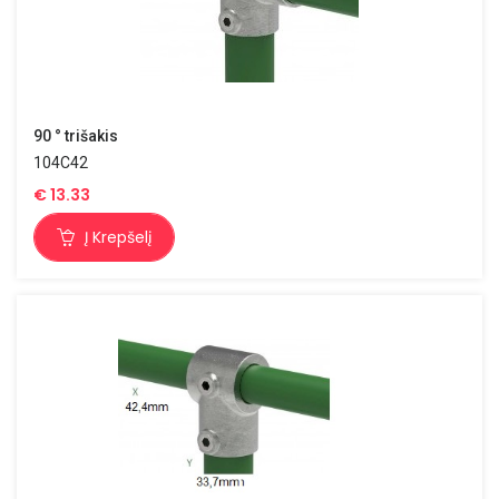
90 ° trišakis
104C42
€
13.33
Į Krepšelį