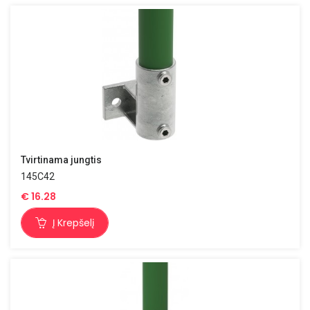
Tvirtinama jungtis
145C42
€
16.28
Į Krepšelį