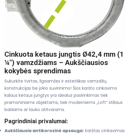
Cinkuota ketaus jungtis Ø42,4 mm (1
¼") vamzdžiams – Aukščiausios
kokybės sprendimas
Sukurkite tvirtas, ilgaamžes ir estetiškas vamzdžių
konstrukcijas be jokio suvirinimo! Šios karšto cinkavimo
kalaus ketaus jungtys yra idealus pasirinkimas tiek
pramoniniams objektams, tiek moderniems „Loft“ stiliaus
baldams ar lauko atitvarams.
Pagrindiniai privalumai:
Aukščiausia antikorozinė apsauga:
Karštas cinkavimas