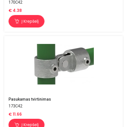
170C42
€
4.38
Į Krepšelį
Pasukamas tvirtinimas
173C42
€
11.66
Į Krepšelį