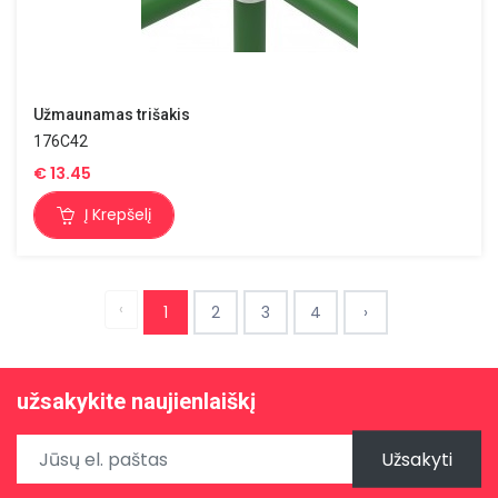
Užmaunamas trišakis
176C42
€
13.45
Į Krepšelį
‹
1
2
3
4
›
užsakykite naujienlaiškį
Užsakyti