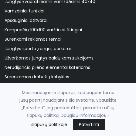
Jungtys kvadratiniams vamzdžiams 40x40
Vamzdiniai turėklai
Apsauginiai atitvarai
Kampuočių 100x100 varžtiniai fitingiai
Surenkami reklamos rėmai
Jungtys sporto įrangai, parkūrui
Užveržiamos jungtys baldų konstrukcijoms
Nerūdijančio plieno elementai kateriams
Surenkamos drabužių kabyklos
Surenkami gardai, narvai ir voljerai
Mes naudojame slapukus, kad pagerintume
Surenkamos stoginės ir pavėsinės
jūsų patirtį naudojantis šia svetaine. Spauskite
N.plieno fitingiai 28/42,4
„Patvirtinti“, jog perskaitėte ir priimate mūsų
Medžio plokščių tvirtinimo fitingiai
slapukų politiką. Daugiau informacijos -
Surenkami stelažai ir lentynos
slapukų politikoje
Patvirtinti
Cinkuotų vamzdžių tvora