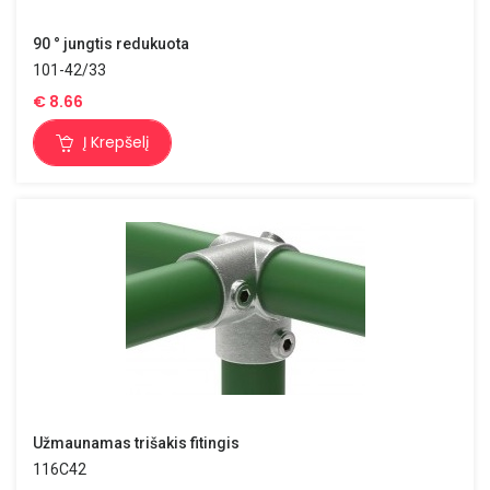
90 ° jungtis redukuota
101-42/33
€
8.66
Į Krepšelį
Užmaunamas trišakis fitingis
116C42