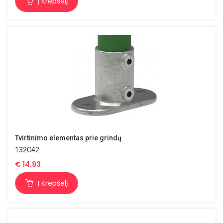
Į Krepšelį
Tvirtinimo elementas prie grindų
132C42
€
14.93
Į Krepšelį