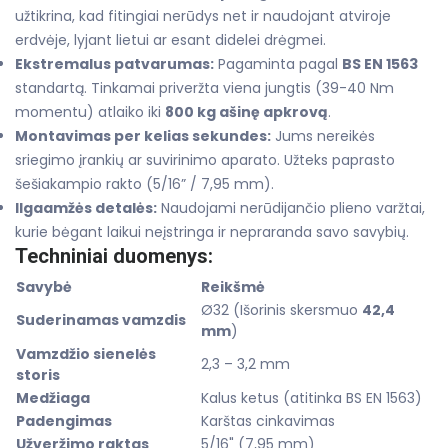
užtikrina, kad fitingiai nerūdys net ir naudojant atviroje
erdvėje, lyjant lietui ar esant didelei drėgmei.
Ekstremalus patvarumas:
Pagaminta pagal
BS EN 1563
standartą. Tinkamai priveržta viena jungtis (39-40 Nm
momentu) atlaiko iki
800 kg ašinę apkrovą
.
Montavimas per kelias sekundes:
Jums nereikės
sriegimo įrankių ar suvirinimo aparato. Užteks paprasto
šešiakampio rakto (5/16” / 7,95 mm).
Ilgaamžės detalės:
Naudojami nerūdijančio plieno varžtai,
kurie bėgant laikui neįstringa ir nepraranda savo savybių.
Techniniai duomenys:
Savybė
Reikšmė
Ø32 (Išorinis skersmuo
42,4
Suderinamas vamzdis
mm
)
Vamzdžio sienelės
2,3 – 3,2 mm
storis
Medžiaga
Kalus ketus (atitinka BS EN 1563)
Padengimas
Karštas cinkavimas
Užveržimo raktas
5/16" (7,95 mm)