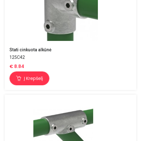
Stati cinkuota alkūnė
125C42
€
8.84
Į Krepšelį