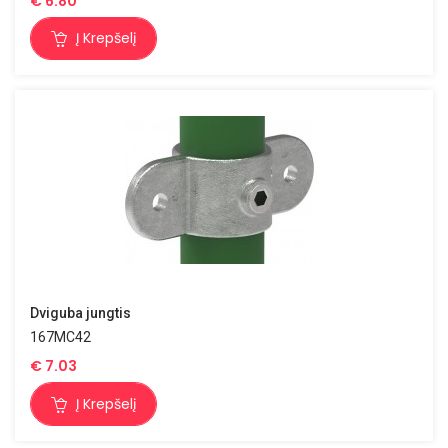
€
6.80
Į Krepšelį
Dviguba jungtis
167MC42
€
7.03
Į Krepšelį