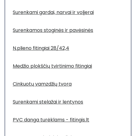
Surenkami gardai, narvai ir voljerai
Surenkamos stoginės ir pavėsinės
N.plieno fitingiai 28/42,4
Medžio plokščių tvirtinimo fitingiai
Cinkuotų vamzdžių tvora
Surenkami stelažai ir lentynos
PVC danga turėklams - fitingis.lt