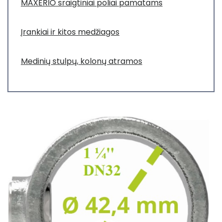
MAXERIO sraigtiniai poliai pamatams
Įrankiai ir kitos medžiagos
Medinių stulpų, kolonų atramos