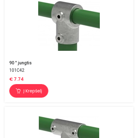
90 ° jungtis
101C42
€
7.74
Į Krepšelį