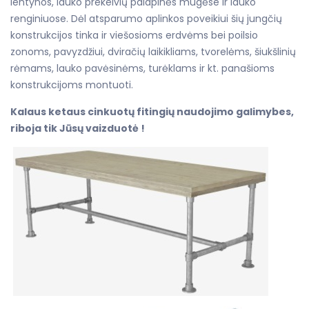
lentynos, lauko prekeivių palapinės mugėse ir lauko
renginiuose. Dėl atsparumo aplinkos poveikiui šių jungčių
konstrukcijos tinka ir
viešosioms erdvėms bei poilsio
zonoms
, pavyzdžiui, dviračių laikikliams, tvorelėms, šiukšlinių
rėmams, lauko pavėsinėms, turėklams ir kt. panašioms
konstrukcijoms montuoti.
Kalaus ketaus cinkuotų fitingių naudojimo galimybes,
riboja tik Jūsų vaizduotė !