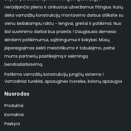
nerūdijančio plieno ir cinkuotus užveržiamus fitingius. Kurių
dėka vamzdžių konstrukcijų montavimo darbus atliksite su
vienu šešiakampiu raktu - lengvai, greitai ir patikimai. Nuo
šiol suvirinimo darbai bus praeitis ! Daugiausia dėmesio
skirdami patikimumui, sąžiningumui ir kokybei. Mūsų
įsipareigojimas siekti meistriškumo ir tobulėjimo, pelnė
mums partnerių pasitikėjimą ir sėkmingą
bendradarbiavimą.
Patikima vamzdžių konstrukcijų jungčių sistema !
Vamzdiniai turėklai, apsauginės tvorelės, kolonų apsaugos
Nuorodos
Produktai
Kontaktai
Paskyra