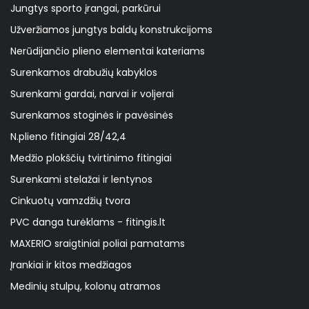
Jungtys sporto įrangai, parkūrui
Užveržiamos jungtys baldų konstrukcijoms
Nerūdijančio plieno elementai kateriams
Surenkamos drabužių kabyklos
Surenkami gardai, narvai ir voljerai
Surenkamos stoginės ir pavėsinės
N.plieno fitingiai 28/42,4
Medžio plokščių tvirtinimo fitingiai
Surenkami stelažai ir lentynos
Cinkuotų vamzdžių tvora
PVC danga turėklams - fitingis.lt
MAXERIO sraigtiniai poliai pamatams
Įrankiai ir kitos medžiagos
Medinių stulpų, kolonų atramos