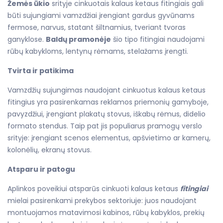
Žemės ūkio
srityje cinkuotais kalaus ketaus fitingiais gali
būti sujungiami vamzdžiai įrengiant gardus gyvūnams
fermose, narvus, statant šiltnamius, tveriant tvoras
ganyklose.
Baldų pramonėje
šio tipo fitingiai naudojami
rūbų kabykloms, lentynų rėmams, stelažams įrengti.
Tvirta ir patikima
Vamzdžių sujungimas naudojant cinkuotus kalaus ketaus
fitingius yra pasirenkamas
reklamos priemonių gamyboje
,
pavyzdžiui, įrengiant plakatų stovus, iškabų rėmus, didelio
formato stendus. Taip pat jis populiarus
pramogų verslo
srityje
: įrengiant scenos elementus, apšvietimo ar kamerų,
kolonėlių, ekranų stovus.
Atsparu ir patogu
Aplinkos poveikiui atsparūs cinkuoti kalaus ketaus
fitingiai
mielai pasirenkami
prekybos sektoriuje
: juos naudojant
montuojamos matavimosi kabinos, rūbų kabyklos, prekių