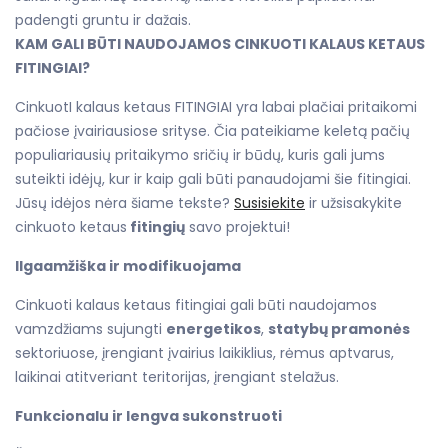
padengti gruntu ir dažais.
KAM GALI BŪTI NAUDOJAMOS CINKUOTI KALAUS KETAUS
FITINGIAI?
CinkuotI kalaus ketaus FITINGIAI yra labai plačiai pritaikomi
pačiose įvairiausiose srityse. Čia pateikiame keletą pačių
populiariausių pritaikymo sričių ir būdų, kuris gali jums
suteikti idėjų, kur ir kaip gali būti panaudojami šie fitingiai.
Jūsų idėjos nėra šiame tekste?
Susisiekite
ir užsisakykite
cinkuoto ketaus
fitingių
savo projektui!
Ilgaamžiška ir modifikuojama
Cinkuoti kalaus ketaus fitingiai gali būti naudojamos
vamzdžiams sujungti
energetikos
,
statybų pramonės
sektoriuose, įrengiant įvairius laikiklius, rėmus aptvarus,
laikinai atitveriant teritorijas, įrengiant stelažus.
Funkcionalu ir lengva sukonstruoti