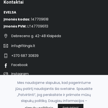
Kontaktai
EVELSA
Įmonės kodas:
147709618
Įmonės PVM:
LT477096113
Debreceno g. 42-48 Klaipėda
info@fitingis.lt
+370 687 30839
Facebook
Instagram
Mes naudojame slapukus, kad pagerintume
jūsų patirtį naudojantis šia svetaine. Spauskite
© 2026
Veržiami fitingiai vamzdžių konstrukcijoms -
„Patvirtinti“, jog perskaitėte ir priimate mūsų
fitingis.lt
slapukų politiką. Daugiau informacijos -
el. parduotuvių nuoma
fronto.lt