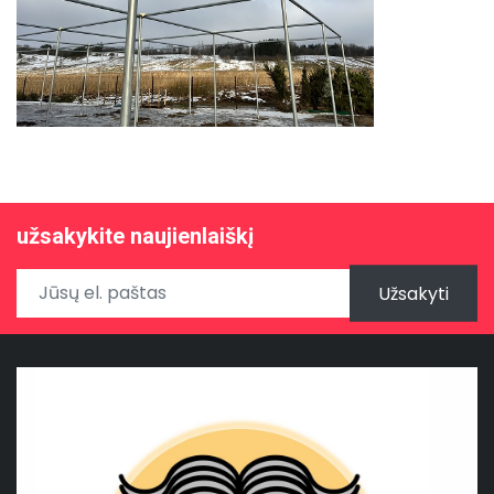
užsakykite naujienlaiškį
Užsakyti