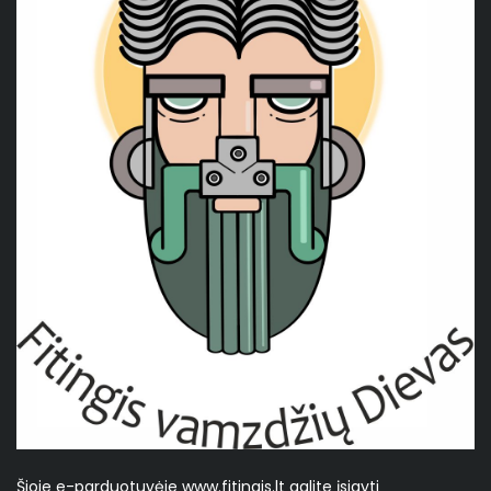
Šioje e-parduotuvėje www.fitingis.lt galite įsigyti