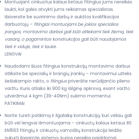
Montuojant cinkuotus kalaus ketaus fitingius jums nereikės
laukti, kol galės atvykti jums reikiamas specialistas.
Išsiversite be suvirinimo darbų ir aukštos kvalifikacijos
darbuotojų –
fitingiai
montuojami be jokios specialios
įrangos, montavimo darbai gali būti atliekami tiek žiemą, tiek
vasarą, o pagamintos konstrukcijos gali būti naudojamos
tiek ir viduje, tiek ir lauke.
LENGVAI
Naudodami šiuos fitingius konstrukcijų montavimo darbus
atliksite be specialių ir brangių įrankių –
montavimui užteks
šešiakampio rakto, o
fitingius
priveršite nerūdijančio plieno
varžtu. Kuris atlaiko iki 900 kg išilginę apkrovą, esant varžto
užveržimui 4 kgm (39-40Nm) sukimo momentui.
PATIKIMAI
Norite turėti patikimą ir ilgalaikę konstrukciją, kuri vėliau gali
būti vėl lengvai išmontuojama –
cinkuotų kalaus ketaus BS
EN1563 fitingių ir cinkuotų vamzdžių konstrukcija leidžia
sukurti ilgaamžę sistemą, kurios nereikia papildomai