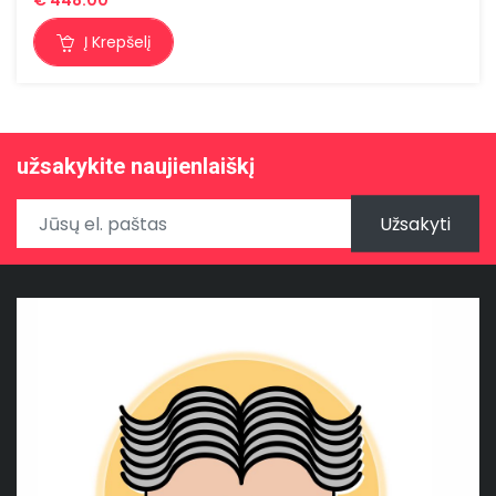
€
448.00
Į Krepšelį
užsakykite naujienlaiškį
Užsakyti