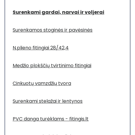
Surenkami gardai, narvai ir voljerai
Surenkamos stoginės ir pavėsinės
N.plieno fitingiai 28/42,4
Medžio plokščių tvirtinimo fitingiai
Cinkuotų vamzdžių tvora
Surenkami stelažai ir lentynos
PVC danga turėklams - fitingis.lt