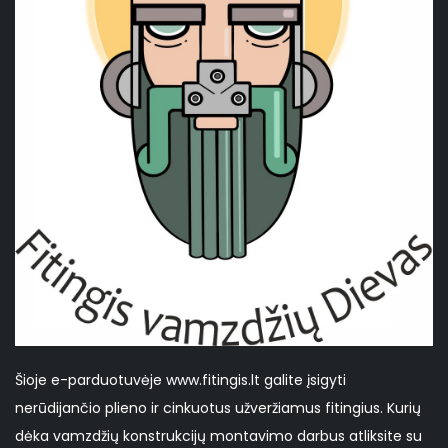
Šioje e-parduotuvėje www.fitingis.lt galite įsigyti
nerūdijančio plieno ir cinkuotus užveržiamus fitingius. Kurių
dėka vamzdžių konstrukcijų montavimo darbus atliksite su