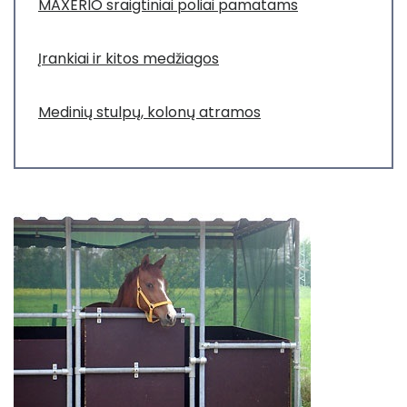
MAXERIO sraigtiniai poliai pamatams
Įrankiai ir kitos medžiagos
Medinių stulpų, kolonų atramos