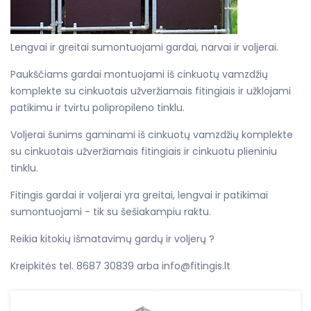
Lengvai ir greitai sumontuojami gardai, narvai ir voljerai.
Paukščiams gardai montuojami iš cinkuotų vamzdžių
komplekte su cinkuotais užveržiamais fitingiais ir užklojami
patikimu ir tvirtu polipropileno tinklu.
Voljerai šunims gaminami iš cinkuotų vamzdžių komplekte
su cinkuotais užveržiamais fitingiais ir cinkuotu plieniniu
tinklu.
Fitingis gardai ir voljerai yra greitai, lengvai ir patikimai
sumontuojami - tik su šešiakampiu raktu.
Reikia kitokių išmatavimų gardų ir voljerų ?
Kreipkitės tel. 8687 30839 arba info@fitingis.lt