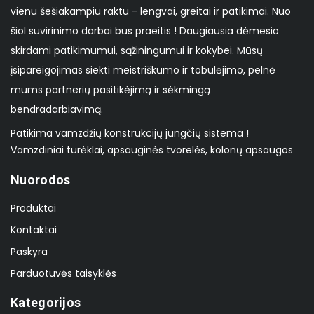
vienu šešiakampiu raktu - lengvai, greitai ir patikimai. Nuo
šiol suvirinimo darbai bus praeitis ! Daugiausia dėmesio
skirdami patikimumui, sąžiningumui ir kokybei. Mūsų
įsipareigojimas siekti meistriškumo ir tobulėjimo, pelnė
mums partnerių pasitikėjimą ir sėkmingą
bendradarbiavimą.
Patikima vamzdžių konstrukcijų jungčių sistema !
Vamzdiniai turėklai, apsauginės tvorelės, kolonų apsaugos
Nuorodos
Produktai
Kontaktai
Paskyra
Parduotuvės taisyklės
Kategorijos