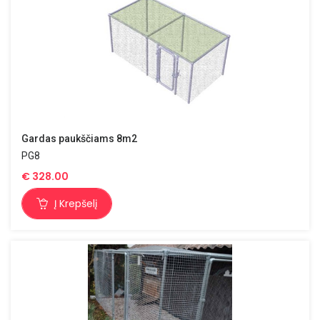
Gardas paukščiams 8m2
PG8
€
328.00
Į Krepšelį