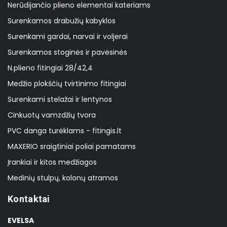
Nerūdijančio plieno elementai kateriams
Surenkamos drabužių kabyklos
Surenkami gardai, narvai ir voljerai
Surenkamos stoginės ir pavėsinės
N.plieno fitingiai 28/42,4
Medžio plokščių tvirtinimo fitingiai
Surenkami stelažai ir lentynos
Cinkuotų vamzdžių tvora
PVC danga turėklams - fitingis.lt
MAXERIO sraigtiniai poliai pamatams
Įrankiai ir kitos medžiagos
Medinių stulpų, kolonų atramos
Kontaktai
EVELSA