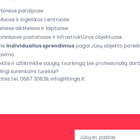
binėse patalpose
iuose ir logistikos centruose
inėse aikštelėse ir laiptuose
niniuose pastatuose ir infrastruktūros objektuose
ome
individualius sprendimus
pagal Jūsų objekto poreik
avimo.
ekite ir užtikrinkite saugią, tvarkingą bei profesionalią da
lingi surenkami turėklai?
itės tel. 0687 30839; info@fitingis.lt