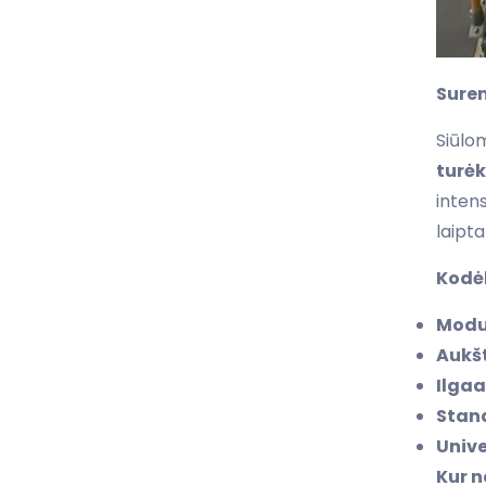
Sure
Siūlom
turėk
inten
laipt
Kodėl
Modu
Aukšt
Ilga
Stan
Unive
Kur 