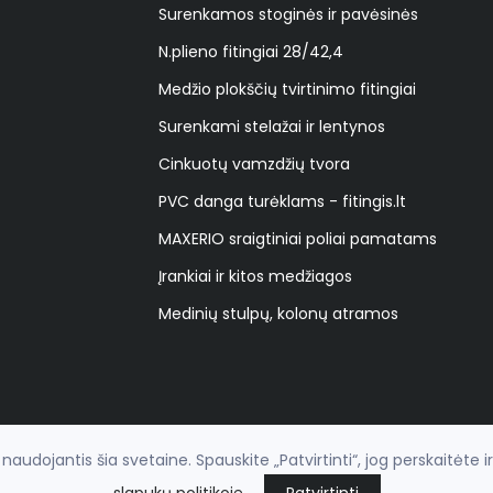
Surenkamos stoginės ir pavėsinės
N.plieno fitingiai 28/42,4
Medžio plokščių tvirtinimo fitingiai
Surenkami stelažai ir lentynos
Cinkuotų vamzdžių tvora
PVC danga turėklams - fitingis.lt
MAXERIO sraigtiniai poliai pamatams
Įrankiai ir kitos medžiagos
Medinių stulpų, kolonų atramos
udojantis šia svetaine. Spauskite „Patvirtinti“, jog perskaitėte i
 - fitingis.lt