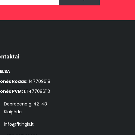
ntaktai
ELSA
onės kodas:
147709618
onės PVM:
LT477096113
Debreceno g. 42-48
Klaipėda
info@fitingis.lt