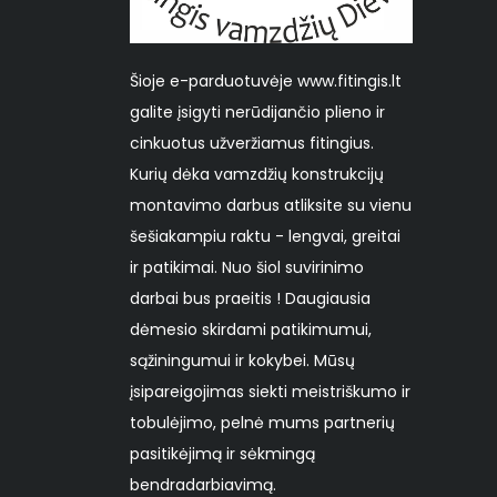
Šioje e-parduotuvėje www.fitingis.lt
galite įsigyti nerūdijančio plieno ir
cinkuotus užveržiamus fitingius.
Kurių dėka vamzdžių konstrukcijų
montavimo darbus atliksite su vienu
šešiakampiu raktu - lengvai, greitai
ir patikimai. Nuo šiol suvirinimo
darbai bus praeitis ! Daugiausia
dėmesio skirdami patikimumui,
sąžiningumui ir kokybei. Mūsų
įsipareigojimas siekti meistriškumo ir
tobulėjimo, pelnė mums partnerių
pasitikėjimą ir sėkmingą
bendradarbiavimą.