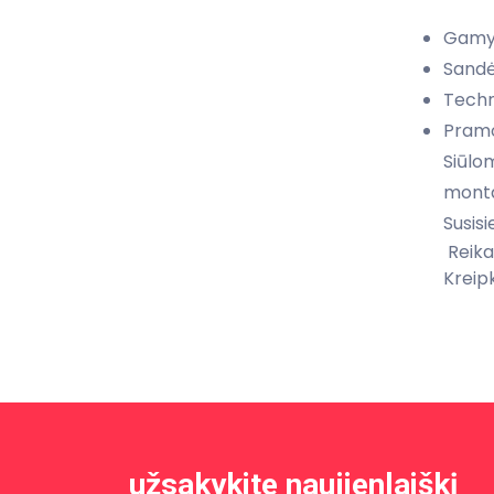
Gamy
Sandėl
Techn
Pramo
Siūl
mont
Susisi
Reika
Kreipk
užsakykite naujienlaiškį