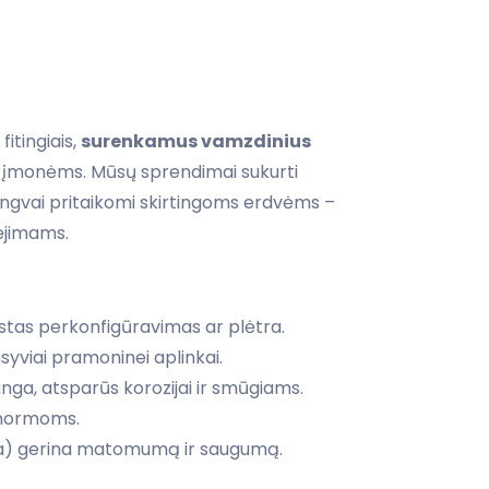
itingiais,
surenkamus vamzdinius
 įmonėms. Mūsų sprendimai sukurti
lengvai pritaikomi skirtingoms erdvėms –
ėjimams.
stas perkonfigūravimas ar plėtra.
syviai pramoninei aplinkai.
anga, atsparūs korozijai ir smūgiams.
 normoms.
ona) gerina matomumą ir saugumą.