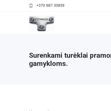
+370 687 30839
Surenkami turėklai pramo
gamykloms.