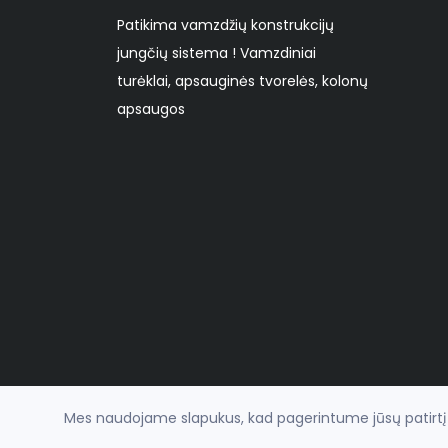
Patikima vamzdžių konstrukcijų
jungčių sistema ! Vamzdiniai
turėklai, apsauginės tvorelės, kolonų
apsaugos
Mes naudojame slapukus, kad pagerintume jūsų patirtį na
© 2026
Veržiami fitingiai vamzdžių konstrukcijoms