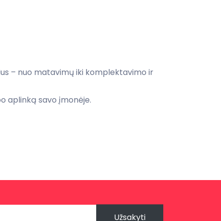
ius – nuo matavimų iki komplektavimo ir
rbo aplinką savo įmonėje.
Užsakyti