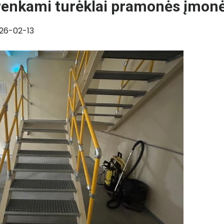
enkami turėklai pramonės įmon
26-02-13