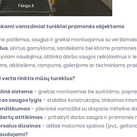
nkami vamzdiniai turėklai pramonės objektams
e patikimus, saugius ir greitai montuojamus su veržiamais f
lus
, skirtus gamykloms, sandėliams bei kitoms pramonės
syviam naudojimui, atitinka darbo saugos reikalavimus ir 
ams, aikštelėms, rampoms, galerijoms ar techniniams pra
 verta rinktis mūsų turėklus?
linė sistema
– greitas montavimas be suvirinimo, papra
as saugos lygis
– stabilios konstrukcijos, tinkamos inten
amžiškumas
– plieniniai vamzdžiai su atsparia milteline d
dartų atitikimas
– pritaikyti darbo saugos ir pramonės
rsalus dizainas
– aiškiai matomos spalvos (pvz., gelt
naudojami?