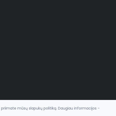
r priimate mūsų slapukų politiką. Daugiau informacijos -
el. parduotuvių nuoma
fronto.lt