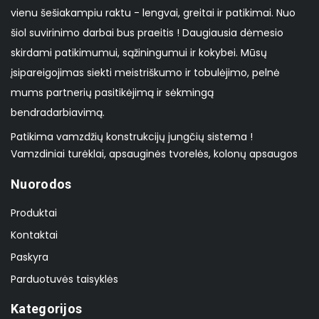
vienu šešiakampiu raktu - lengvai, greitai ir patikimai. Nuo
šiol suvirinimo darbai bus praeitis ! Daugiausia dėmesio
skirdami patikimumui, sąžiningumui ir kokybei. Mūsų
įsipareigojimas siekti meistriškumo ir tobulėjimo, pelnė
mums partnerių pasitikėjimą ir sėkmingą
bendradarbiavimą.
Patikima vamzdžių konstrukcijų jungčių sistema !
Vamzdiniai turėklai, apsauginės tvorelės, kolonų apsaugos
Nuorodos
Produktai
Kontaktai
Paskyra
Parduotuvės taisyklės
Kategorijos