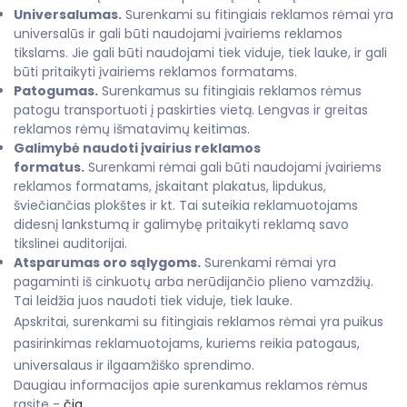
Universalumas.
Surenkami su fitingiais reklamos rėmai yra
universalūs ir gali būti naudojami įvairiems reklamos
tikslams. Jie gali būti naudojami tiek viduje, tiek lauke, ir gali
būti pritaikyti įvairiems reklamos formatams.
Patogumas.
Surenkamus su fitingiais reklamos rėmus
patogu transportuoti į paskirties vietą. Lengvas ir greitas
reklamos rėmų išmatavimų keitimas.
Galimybė naudoti įvairius reklamos
formatus.
Surenkami rėmai gali būti naudojami įvairiems
reklamos formatams, įskaitant plakatus, lipdukus,
šviečiančias plokštes ir kt. Tai suteikia reklamuotojams
didesnį lankstumą ir galimybę pritaikyti reklamą savo
tikslinei auditorijai.
Atsparumas oro sąlygoms.
Surenkami rėmai yra
pagaminti iš cinkuotų arba nerūdijančio plieno vamzdžių.
Tai leidžia juos naudoti tiek viduje, tiek lauke.
Apskritai, surenkami su fitingiais reklamos rėmai yra puikus
pasirinkimas reklamuotojams, kuriems reikia patogaus,
universalaus ir ilgaamžiško sprendimo.
Daugiau informacijos apie surenkamus reklamos rėmus
rasite -
čia