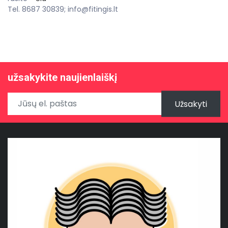
Tel. 8687 30839; info@fitingis.lt
užsakykite naujienlaiškį
Užsakyti