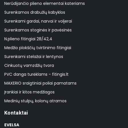
Nerūdijančio plieno elementai kateriams
Surenkamos drabužių kabyklos
Surenkami gardai, narvai ir voljerai
Surenkamos stoginės ir pavėsinės
N.plieno fitingiai 28/42,4
Medžio plokščių tvirtinimo fitingiai
Surenkami stelažai ir lentynos
Cinkuotų vamzdžių tvora
PVC danga turėklams - fitingis.lt
MAXERIO sraigtiniai poliai pamatams
Įrankiai ir kitos medžiagos
Medinių stulpų, kolonų atramos
Kontaktai
EVELSA