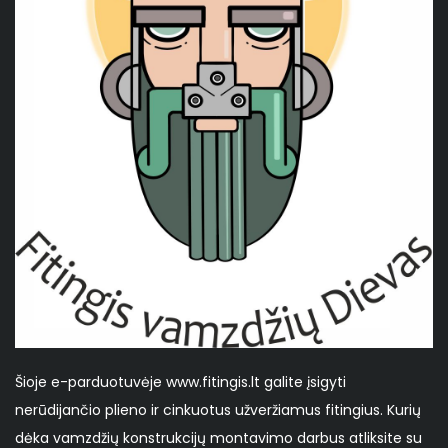
Šioje e-parduotuvėje www.fitingis.lt galite įsigyti
nerūdijančio plieno ir cinkuotus užveržiamus fitingius. Kurių
dėka vamzdžių konstrukcijų montavimo darbus atliksite su