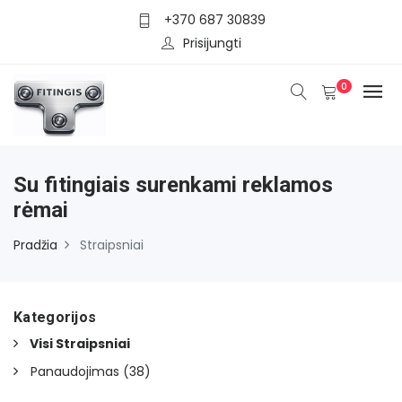
+370 687 30839
Prisijungti
0
Su fitingiais surenkami reklamos
rėmai
Pradžia
Straipsniai
Kategorijos
Visi Straipsniai
Panaudojimas
(38)