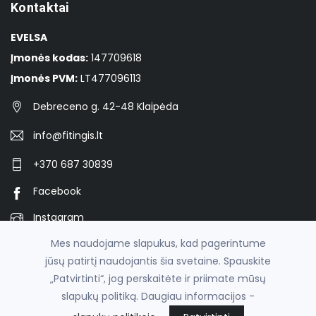
Kontaktai
EVELSA
Įmonės kodas:
147709618
Įmonės PVM:
LT477096113
Debreceno g. 42-48 Klaipėda
info@fitingis.lt
+370 687 30839
Facebook
Instagram
Mes naudojame slapukus, kad pagerintume
jūsų patirtį naudojantis šia svetaine. Spauskite
© 2026
Veržiami fitingiai vamzdžių konstrukcijoms -
„Patvirtinti“, jog perskaitėte ir priimate mūsų
fitingis.lt
slapukų politiką. Daugiau informacijos -
el. parduotuvių nuoma
fronto.lt