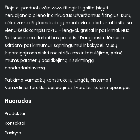
Šioje e-parduotuvėje www.fitingis.lt galite įsigyti
nerūdijančio plieno ir cinkuotus užveržiamus fitingius. Kurių
dėka vamzdžių konstrukcijų montavimo darbus atliksite su
vienu šešiakampiu raktu - lengvai, greitai ir patikimai. Nuo
šiol suvirinimo darbai bus praeitis ! Daugiausia dėmesio
skirdami patikimumui, sąžiningumui ir kokybei. Mūsų
įsipareigojimas siekti meistriškumo ir tobulėjimo, pelnė
mums partnerių pasitikėjimą ir sėkmingą
bendradarbiavimą.
Patikima vamzdžių konstrukcijų jungčių sistema !
Vamzdiniai turėklai, apsauginės tvorelės, kolonų apsaugos
Nuorodos
Produktai
Kontaktai
Paskyra