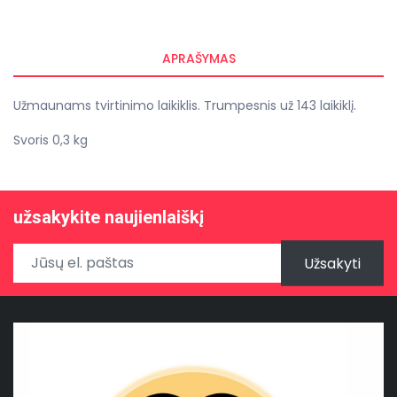
APRAŠYMAS
Užmaunams tvirtinimo laikiklis. Trumpesnis už 143 laikiklį.
Svoris 0,3 kg
užsakykite naujienlaiškį
Užsakyti