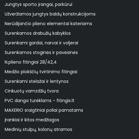
Jungtys sporto įrangai, parkūrui
Užveržiamos jungtys baldų konstrukcijoms
Nerūdijančio plieno elementai kateriams
Surenkamos drabužių kabyklos
Surenkami gardai, narvai ir voljerai
Surenkamos stoginės ir pavėsinės
N.plieno fitingiai 28/42,4
Medžio plokščių tvirtinimo fitingiai
Surenkami stelažai ir lentynos
Cinkuotų vamzdžių tvora
PVC danga turėklams - fitingis.lt
MAXERIO sraigtiniai poliai pamatams
Įrankiai ir kitos medžiagos
Medinių stulpų, kolonų atramos