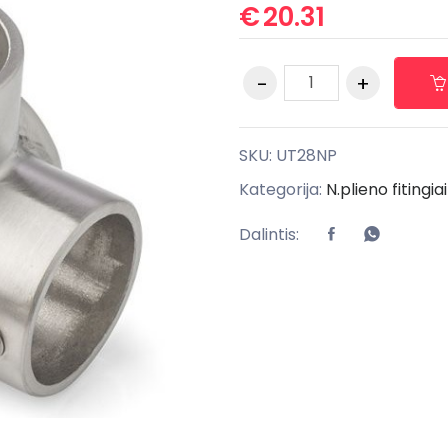
€
20.31
SKU:
UT28NP
Kategorija:
N.plieno fitingia
Dalintis: