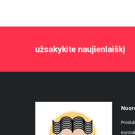
užsakykite naujienlaiškį
Nuor
Produk
Kontak