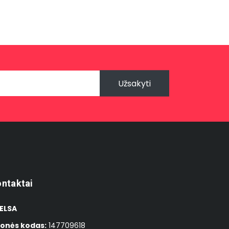
Užsakyti
ntaktai
ELSA
onės kodas:
147709618