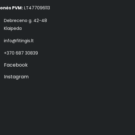
onės PVM:
LT477096113
Debreceno g. 42-48
Klaipėda
info@fitingis.lt
+370 687 30839
Facebook
Instagram