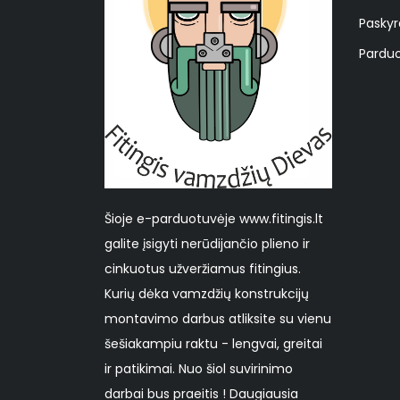
Paskyr
Parduo
Šioje e-parduotuvėje www.fitingis.lt
galite įsigyti nerūdijančio plieno ir
cinkuotus užveržiamus fitingius.
Kurių dėka vamzdžių konstrukcijų
montavimo darbus atliksite su vienu
šešiakampiu raktu - lengvai, greitai
ir patikimai. Nuo šiol suvirinimo
darbai bus praeitis ! Daugiausia