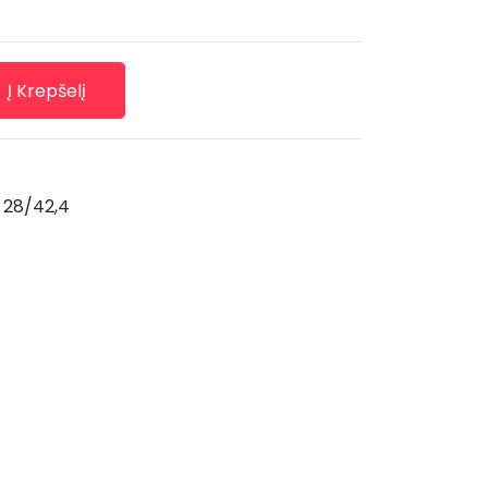
Į Krepšelį
i 28/42,4