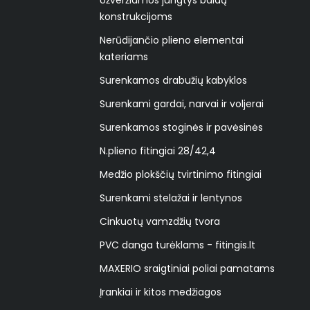
Užveržiamos jungtys baldų
konstrukcijoms
Nerūdijančio plieno elementai
kateriams
Surenkamos drabužių kabyklos
Surenkami gardai, narvai ir voljerai
Surenkamos stoginės ir pavėsinės
N.plieno fitingiai 28/42,4
Medžio plokščių tvirtinimo fitingiai
Surenkami stelažai ir lentynos
Cinkuotų vamzdžių tvora
PVC danga turėklams - fitingis.lt
MAXERIO sraigtiniai poliai pamatams
Įrankiai ir kitos medžiagos