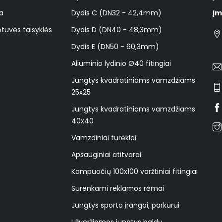
a
Dydis C (DN32 - 42,4mm)
Įm
tuvės taisyklės
Dydis D (DN40 - 48,3mm)
Dydis E (DN50 - 60,3mm)
Aliuminio lydinio Ø40 fitingiai
Jungtys kvadratiniams vamzdžiams
25x25
Jungtys kvadratiniams vamzdžiams
40x40
Vamzdiniai turėklai
Apsauginiai atitvarai
Kampuočių 100x100 varžtiniai fitingiai
Surenkami reklamos rėmai
Jungtys sporto įrangai, parkūrui