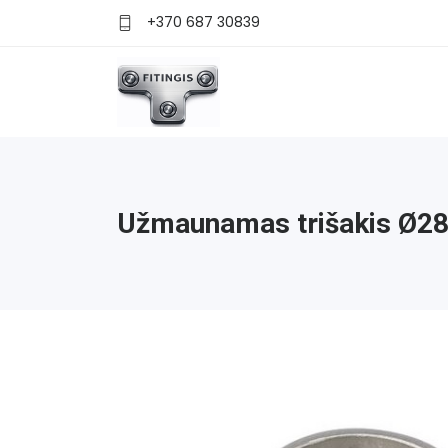
+370 687 30839
Užmaunamas trišakis Ø2