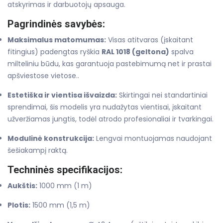
atskyrimas ir darbuotojų apsauga.
Pagrindinės savybės:
Maksimalus matomumas:
Visas atitvaras (įskaitant
fitingius) padengtas ryškia
RAL 1018 (geltona)
spalva
milteliniu būdu, kas garantuoja pastebimumą net ir prastai
apšviestose vietose..
Estetiška ir vientisa išvaizda:
Skirtingai nei standartiniai
sprendimai, šis modelis yra nudažytas vientisai, įskaitant
užveržiamas jungtis, todėl atrodo profesionaliai ir tvarkingai.
Modulinė konstrukcija:
Lengvai montuojamas naudojant
šešiakampį raktą.
Techninės specifikacijos:
Aukštis:
1000 mm (1 m)
Plotis:
1500 mm (1,5 m)