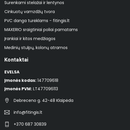
Surenkami stelažai ir lentynos
Cinkuotų vamzdžių tvora
PVC danga turėklams - fitingis.lt
MAXERIO sraigtiniai poliai pamatams
Įrankiai ir kitos medžiagos
Medinių stulpų, kolonų atramos
Kontaktai
EVELSA
Įmonės kodas:
147709618
Įmonės PVM:
LT477096113
Debreceno g. 42-48 Klaipėda
info@fitingis.lt
+370 687 30839