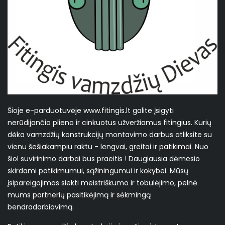
Šioje e-parduotuvėje www.fitingis.lt galite įsigyti
nerūdijančio plieno ir cinkuotus užveržiamus fitingius. Kurių
dėka vamzdžių konstrukcijų montavimo darbus atliksite su
vienu šešiakampiu raktu - lengvai, greitai ir patikimai. Nuo
šiol suvirinimo darbai bus praeitis ! Daugiausia dėmesio
skirdami patikimumui, sąžiningumui ir kokybei. Mūsų
įsipareigojimas siekti meistriškumo ir tobulėjimo, pelnė
mums partnerių pasitikėjimą ir sėkmingą
bendradarbiavimą.