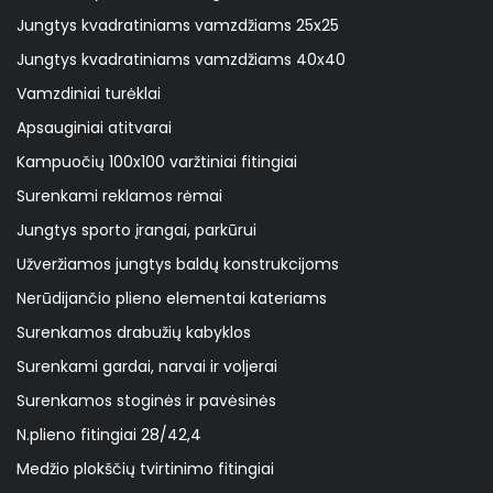
Jungtys kvadratiniams vamzdžiams 25x25
Jungtys kvadratiniams vamzdžiams 40x40
Vamzdiniai turėklai
Apsauginiai atitvarai
Kampuočių 100x100 varžtiniai fitingiai
Surenkami reklamos rėmai
Jungtys sporto įrangai, parkūrui
Užveržiamos jungtys baldų konstrukcijoms
Nerūdijančio plieno elementai kateriams
Surenkamos drabužių kabyklos
Surenkami gardai, narvai ir voljerai
Surenkamos stoginės ir pavėsinės
N.plieno fitingiai 28/42,4
Medžio plokščių tvirtinimo fitingiai