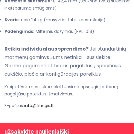
Vamzdžio skersmuo:
Ø 42,4 mm (užtikrina tvirtą sukibimą
ir atsparumą smūgiams)
Svoris:
apie 24 kg (masyvi ir stabili konstrukcija)
Padengimas:
Miltelinis dažymas (RAL 1018)
Reikia individualaus sprendimo?
Jei standartinių
matmenų gaminys Jums netinka – susisiekite!
Galime pagaminti atitvarus pagal Jūsų specifinius
aukščio, pločio ar konfigūracijos poreikius.
Kreipkitės ir mes sukomplektuosime apsauginį atitvarą
pagal jūsų pateiktus išmatvimus.
E-paštas
info@fitingis.lt
užsakykite naujienlaiškį