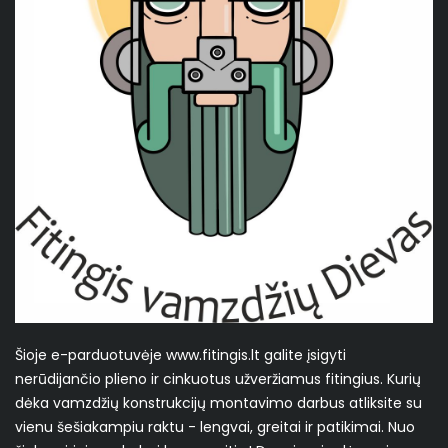
Šioje e-parduotuvėje www.fitingis.lt galite įsigyti
nerūdijančio plieno ir cinkuotus užveržiamus fitingius. Kurių
dėka vamzdžių konstrukcijų montavimo darbus atliksite su
vienu šešiakampiu raktu - lengvai, greitai ir patikimai. Nuo