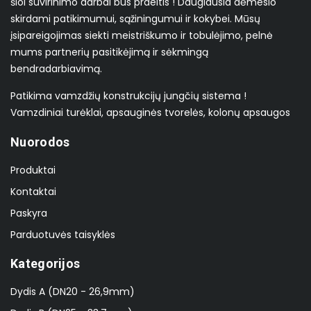
šiol suvirinimo darbai bus praeitis ! Daugiausia dėmesio
skirdami patikimumui, sąžiningumui ir kokybei. Mūsų
įsipareigojimas siekti meistriškumo ir tobulėjimo, pelnė
mums partnerių pasitikėjimą ir sėkmingą
bendradarbiavimą.
Patikima vamzdžių konstrukcijų jungčių sistema !
Vamzdiniai turėklai, apsauginės tvorelės, kolonų apsaugos
Nuorodos
Produktai
Kontaktai
Paskyra
Parduotuvės taisyklės
Kategorijos
Dydis A (DN20 - 26,9mm)