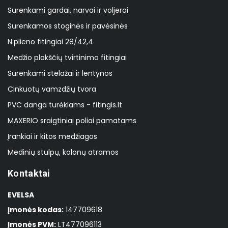
Surenkami gardai, narvai ir voljerai
Surenkamos stoginės ir pavėsinės
N.plieno fitingiai 28/42,4
Medžio plokščių tvirtinimo fitingiai
Surenkami stelažai ir lentynos
Cinkuotų vamzdžių tvora
PVC danga turėklams - fitingis.lt
MAXERIO sraigtiniai poliai pamatams
Įrankiai ir kitos medžiagos
Medinių stulpų, kolonų atramos
Kontaktai
EVELSA
Įmonės kodas:
147709618
Įmonės PVM:
LT477096113