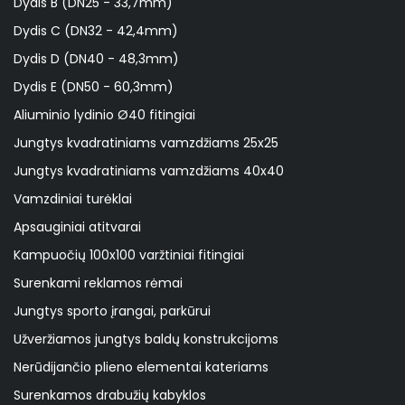
Dydis B (DN25 - 33,7mm)
Dydis C (DN32 - 42,4mm)
Dydis D (DN40 - 48,3mm)
Dydis E (DN50 - 60,3mm)
Aliuminio lydinio Ø40 fitingiai
Jungtys kvadratiniams vamzdžiams 25x25
Jungtys kvadratiniams vamzdžiams 40x40
Vamzdiniai turėklai
Apsauginiai atitvarai
Kampuočių 100x100 varžtiniai fitingiai
Surenkami reklamos rėmai
Jungtys sporto įrangai, parkūrui
Užveržiamos jungtys baldų konstrukcijoms
Nerūdijančio plieno elementai kateriams
Surenkamos drabužių kabyklos