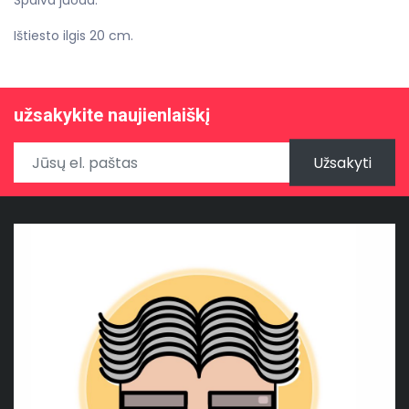
Spalva juoda.
Ištiesto ilgis 20 cm.
užsakykite naujienlaiškį
Užsakyti