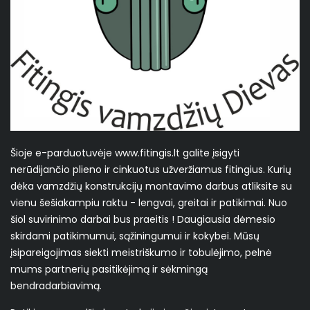
Šioje e-parduotuvėje www.fitingis.lt galite įsigyti
nerūdijančio plieno ir cinkuotus užveržiamus fitingius. Kurių
dėka vamzdžių konstrukcijų montavimo darbus atliksite su
vienu šešiakampiu raktu - lengvai, greitai ir patikimai. Nuo
šiol suvirinimo darbai bus praeitis ! Daugiausia dėmesio
skirdami patikimumui, sąžiningumui ir kokybei. Mūsų
įsipareigojimas siekti meistriškumo ir tobulėjimo, pelnė
mums partnerių pasitikėjimą ir sėkmingą
bendradarbiavimą.