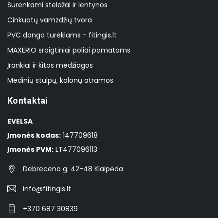
Surenkami stelažai ir lentynos
Cinkuotų vamzdžių tvora
PVC danga turėklams - fitingis.lt
MAXERIO sraigtiniai poliai pamatams
Įrankiai ir kitos medžiagos
Medinių stulpų, kolonų atramos
Kontaktai
EVELSA
Įmonės kodas:
147709618
Įmonės PVM:
LT477096113
Debreceno g. 42-48 Klaipėda
info@fitingis.lt
+370 687 30839