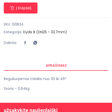
Į Krepšelį
SKU:
130B34
Kategorija:
Dydis B (DN25 - 33,7mm)
Dalintis:
APRAŠYMAS
Reguliuojamas trišakis nuo 30 iki 45°
Svoris - 0,64kg
užsakykite naujienlaiškį