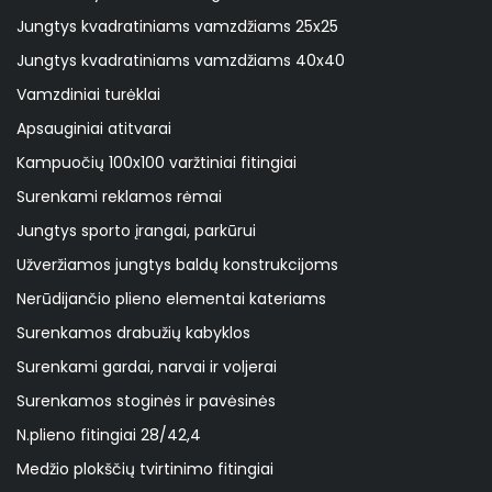
Jungtys kvadratiniams vamzdžiams 25x25
Jungtys kvadratiniams vamzdžiams 40x40
Vamzdiniai turėklai
Apsauginiai atitvarai
Kampuočių 100x100 varžtiniai fitingiai
Surenkami reklamos rėmai
Jungtys sporto įrangai, parkūrui
Užveržiamos jungtys baldų konstrukcijoms
Nerūdijančio plieno elementai kateriams
Surenkamos drabužių kabyklos
Surenkami gardai, narvai ir voljerai
Surenkamos stoginės ir pavėsinės
N.plieno fitingiai 28/42,4
Medžio plokščių tvirtinimo fitingiai