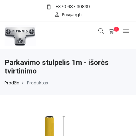
+370 687 30839
Prisijungti
0
Parkavimo stulpelis 1m - išorės
tvirtinimo
Pradžia
Produktas