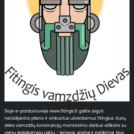
Šioje e-parduotuvėje www.fitingis.lt galite įsigyti
nerūdijančio plieno ir cinkuotus užveržiamus fitingius. Kurių
dėka vamzdžių konstrukcijų montavimo darbus atliksite su
vienu šešiakampiu raktu - lengvai, greitai ir patikimai. Nuo