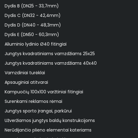
Dydis B (DN25 - 33,7mm)
Dydis C (DN32 - 42,4mm)
Dydis D (DN40 - 48,3mm)
Dydis E (DN50 - 60,3mm)
Aliuminio lydinio Ø40 fitingiai
Jungtys kvadratiniams vamzdžiams 25x25
Jungtys kvadratiniams vamzdžiams 40x40
Vamzdiniai turėklai
Apsauginiai atitvarai
Kampuočių 100x100 varžtiniai fitingiai
Surenkami reklamos rėmai
Jungtys sporto įrangai, parkūrui
Užveržiamos jungtys baldų konstrukcijoms
Nerūdijančio plieno elementai kateriams