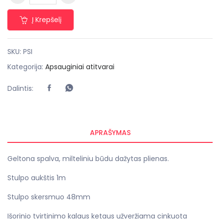
Į Krepšelį
SKU:
PSI
Kategorija:
Apsauginiai atitvarai
Dalintis:
APRAŠYMAS
Geltona spalva, milteliniu būdu dažytas plienas.
Stulpo aukštis 1m
Stulpo skersmuo 48mm
Išorinio tvirtinimo kalaus ketaus užveržiama cinkuota