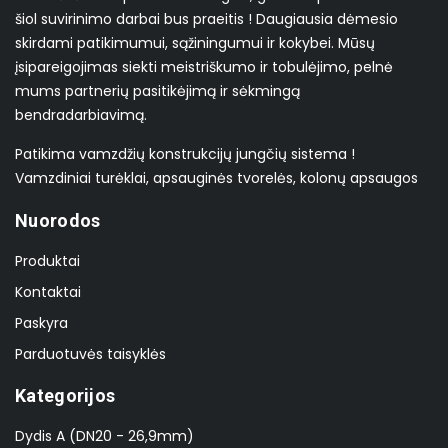
šiol suvirinimo darbai bus praeitis ! Daugiausia dėmesio
skirdami patikimumui, sąžiningumui ir kokybei. Mūsų
įsipareigojimas siekti meistriškumo ir tobulėjimo, pelnė
mums partnerių pasitikėjimą ir sėkmingą
bendradarbiavimą.
Patikima vamzdžių konstrukcijų jungčių sistema !
Vamzdiniai turėklai, apsauginės tvorelės, kolonų apsaugos
Nuorodos
Produktai
Kontaktai
Paskyra
Parduotuvės taisyklės
Kategorijos
Dydis A (DN20 - 26,9mm)