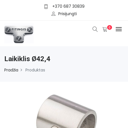
+370 687 30839
Prisijungti
0
Laikiklis Ø42,4
Pradžia
Produktas