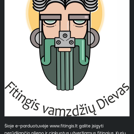
Šioje e-parduotuvėje www.fitingis.lt galite įsigyti
nerūdijančio plieno ir cinkuotus užveržiamus fitingius. Kurių