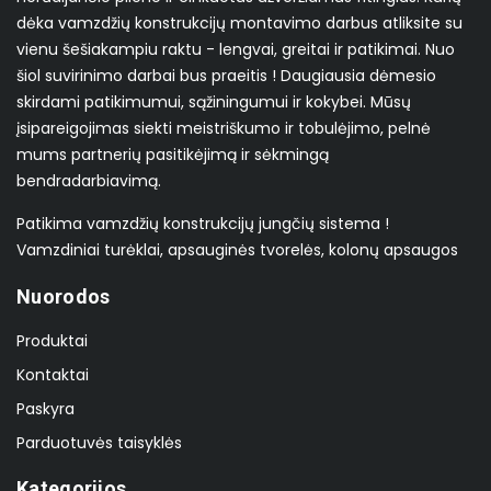
dėka vamzdžių konstrukcijų montavimo darbus atliksite su
vienu šešiakampiu raktu - lengvai, greitai ir patikimai. Nuo
šiol suvirinimo darbai bus praeitis ! Daugiausia dėmesio
skirdami patikimumui, sąžiningumui ir kokybei. Mūsų
įsipareigojimas siekti meistriškumo ir tobulėjimo, pelnė
mums partnerių pasitikėjimą ir sėkmingą
bendradarbiavimą.
Patikima vamzdžių konstrukcijų jungčių sistema !
Vamzdiniai turėklai, apsauginės tvorelės, kolonų apsaugos
Nuorodos
Produktai
Kontaktai
Paskyra
Parduotuvės taisyklės
Kategorijos