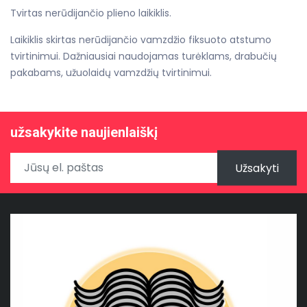
Tvirtas nerūdijančio plieno laikiklis.
Laikiklis skirtas nerūdijančio vamzdžio fiksuoto atstumo
tvirtinimui. Dažniausiai naudojamas turėklams, drabučių
pakabams, užuolaidų vamzdžių tvirtinimui.
užsakykite naujienlaiškį
Užsakyti