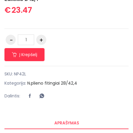
€
23.47
Į Krepšelį
SKU:
NP42L
Kategorija:
N.plieno fitingiai 28/42,4
Dalintis:
APRAŠYMAS