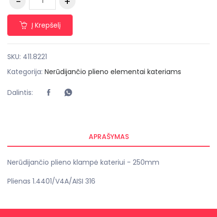
Į Krepšelį
SKU:
411.8221
Kategorija:
Nerūdijančio plieno elementai kateriams
Dalintis:
APRAŠYMAS
Nerūdijančio plieno klampė kateriui - 250mm
Plienas 1.4401/V4A/AISI 316