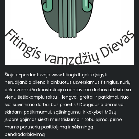
Šioje e-parduotuvėje www.fitingis.lt galite įsigyti
nerūdijančio plieno ir cinkuotus užveržiamus fitingius. Kurių
dėka vamzdžių konstrukcijų montavimo darbus atliksite su
vienu šešiakampiu raktu - lengvai, greitai ir patikimai. Nuo
šiol suvirinimo darbai bus praeitis ! Daugiausia dėmesio
skirdami patikimumui, sąžiningumui ir kokybei. Mūsų
įsipareigojimas siekti meistriškumo ir tobulėjimo, pelnė
mums partnerių pasitikėjimą ir sėkmingą
bendradarbiavimą.