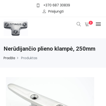
+370 687 30839
Prisijungti
0
Nerūdijančio plieno klampė, 250mm
Pradžia
Produktas