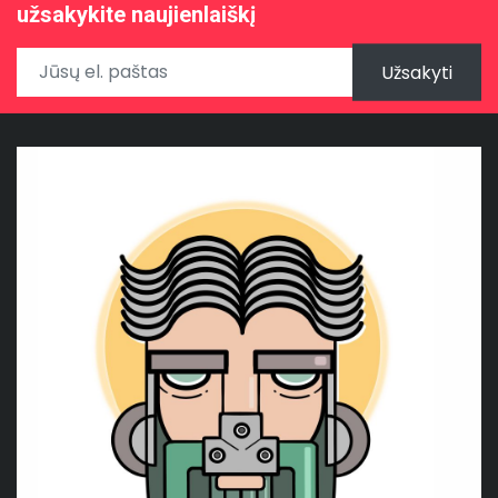
užsakykite naujienlaiškį
Užsakyti