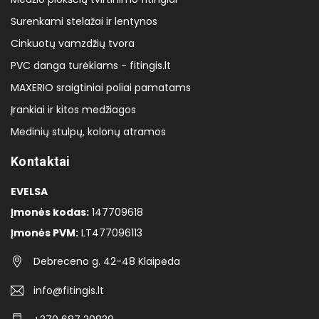
Surenkami stelažai ir lentynos
Cinkuotų vamzdžių tvora
PVC danga turėklams - fitingis.lt
MAXERIO sraigtiniai poliai pamatams
Įrankiai ir kitos medžiagos
Medinių stulpų, kolonų atramos
Kontaktai
EVELSA
Įmonės kodas:
147709618
Įmonės PVM:
LT477096113
Debreceno g. 42-48 Klaipėda
info@fitingis.lt