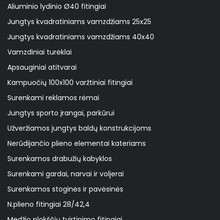
Aliuminio lydinio Ø40 fitingiai
Jungtys kvadratiniams vamzdžiams 25x25
Jungtys kvadratiniams vamzdžiams 40x40
Vamzdiniai turėklai
Apsauginiai atitvarai
Kampuočių 100x100 varžtiniai fitingiai
Surenkami reklamos rėmai
Jungtys sporto įrangai, parkūrui
Užveržiamos jungtys baldų konstrukcijoms
Nerūdijančio plieno elementai kateriams
Surenkamos drabužių kabyklos
Surenkami gardai, narvai ir voljerai
Surenkamos stoginės ir pavėsinės
N.plieno fitingiai 28/42,4
Medžio plokščių tvirtinimo fitingiai