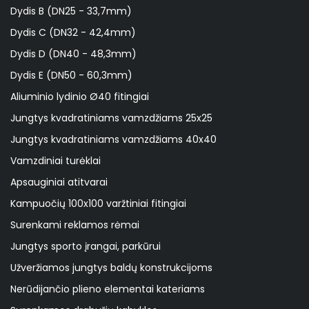
Dydis B (DN25 - 33,7mm)
Dydis C (DN32 - 42,4mm)
Dydis D (DN40 - 48,3mm)
Dydis E (DN50 - 60,3mm)
Aliuminio lydinio Ø40 fitingiai
Jungtys kvadratiniams vamzdžiams 25x25
Jungtys kvadratiniams vamzdžiams 40x40
Vamzdiniai turėklai
Apsauginiai atitvarai
Kampuočių 100x100 varžtiniai fitingiai
Surenkami reklamos rėmai
Jungtys sporto įrangai, parkūrui
Užveržiamos jungtys baldų konstrukcijoms
Nerūdijančio plieno elementai kateriams