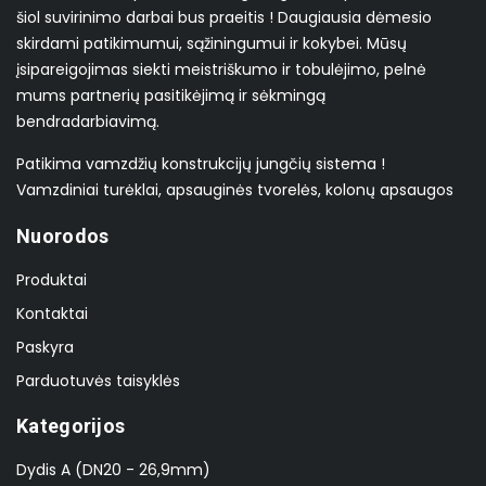
šiol suvirinimo darbai bus praeitis ! Daugiausia dėmesio
skirdami patikimumui, sąžiningumui ir kokybei. Mūsų
įsipareigojimas siekti meistriškumo ir tobulėjimo, pelnė
mums partnerių pasitikėjimą ir sėkmingą
bendradarbiavimą.
Patikima vamzdžių konstrukcijų jungčių sistema !
Vamzdiniai turėklai, apsauginės tvorelės, kolonų apsaugos
Nuorodos
Produktai
Kontaktai
Paskyra
Parduotuvės taisyklės
Kategorijos
Dydis A (DN20 - 26,9mm)