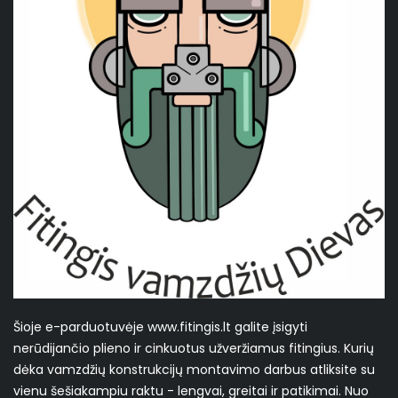
Šioje e-parduotuvėje www.fitingis.lt galite įsigyti
nerūdijančio plieno ir cinkuotus užveržiamus fitingius. Kurių
dėka vamzdžių konstrukcijų montavimo darbus atliksite su
vienu šešiakampiu raktu - lengvai, greitai ir patikimai. Nuo