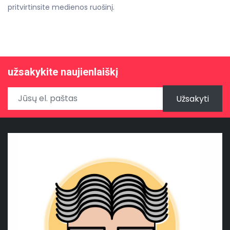
pritvirtinsite medienos ruošinį.
užsakykite naujienlaiškį
Užsakyti