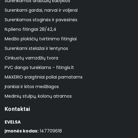
Surenkamos drabužių kabyklos
Surenkami gardai, narvai ir voljerai
Surenkamos stoginės ir pavėsinės
N.plieno fitingiai 28/42,4
Medžio plokščių tvirtinimo fitingiai
Surenkami stelažai ir lentynos
Cinkuotų vamzdžių tvora
PVC danga turėklams - fitingis.lt
MAXERIO sraigtiniai poliai pamatams
Įrankiai ir kitos medžiagos
Medinių stulpų, kolonų atramos
Kontaktai
EVELSA
Įmonės kodas:
147709618