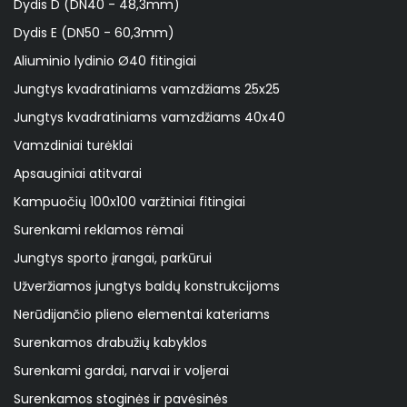
Dydis D (DN40 - 48,3mm)
Dydis E (DN50 - 60,3mm)
Aliuminio lydinio Ø40 fitingiai
Jungtys kvadratiniams vamzdžiams 25x25
Jungtys kvadratiniams vamzdžiams 40x40
Vamzdiniai turėklai
Apsauginiai atitvarai
Kampuočių 100x100 varžtiniai fitingiai
Surenkami reklamos rėmai
Jungtys sporto įrangai, parkūrui
Užveržiamos jungtys baldų konstrukcijoms
Nerūdijančio plieno elementai kateriams
Surenkamos drabužių kabyklos
Surenkami gardai, narvai ir voljerai
Surenkamos stoginės ir pavėsinės