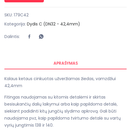
SKU:
179C42
Kategorija:
Dydis C (DN32 - 42,4mm)
Dalintis:
APRAŠYMAS
Kalaus ketaus cinkuotas užveržiamas žiedas, vamzdžiui
42,4mm
Fitingas naudojamas su kitomis detalėmi ir skirtas
besisukančių dalių laikymui arba kaip papildoma detalė,
siekiant padidinti kitų jungčių slydimo apkrovą. Gali būti
naudojama pvz, kaip papildoma tvirtumo detalė su vartų
vyrių jungtimis 138 ir 140.