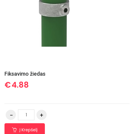
Fiksavimo žiedas
€
4.88
Į Krepšelį