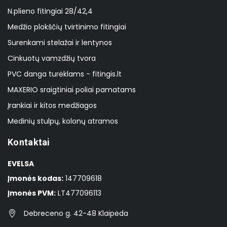
N.plieno fitingiai 28/42,4
Medžio plokščių tvirtinimo fitingiai
Surenkami stelažai ir lentynos
Cinkuotų vamzdžių tvora
PVC danga turėklams - fitingis.lt
MAXERIO sraigtiniai poliai pamatams
Įrankiai ir kitos medžiagos
Medinių stulpų, kolonų atramos
Kontaktai
EVELSA
Įmonės kodas:
147709618
Įmonės PVM:
LT477096113
Debreceno g. 42-48 Klaipėda