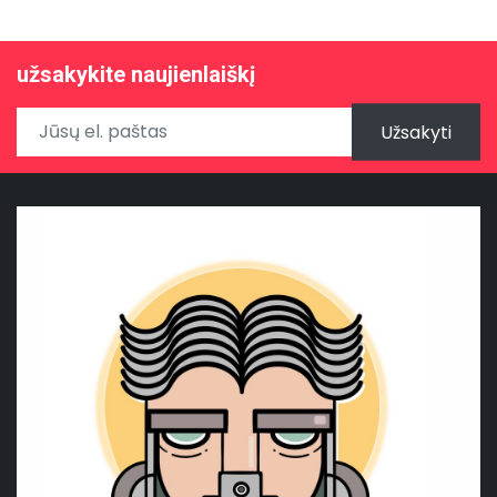
užsakykite naujienlaiškį
Užsakyti