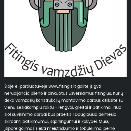
Šioje e-parduotuvėje www.fitingis.lt galite įsigyti
nerūdijančio plieno ir cinkuotus užveržiamus fitingius. Kurių
dėka vamzdžių konstrukcijų montavimo darbus atliksite su
vienu šešiakampiu raktu - lengvai, greitai ir patikimai. Nuo
šiol suvirinimo darbai bus praeitis ! Daugiausia dėmesio
skirdami patikimumui, sąžiningumui ir kokybei. Mūsų
įsipareigojimas siekti meistriškumo ir tobulėjimo, pelnė