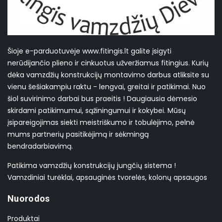
Šioje e-parduotuvėje www.fitingis.lt galite įsigyti
nerūdijančio plieno ir cinkuotus užveržiamus fitingius. Kurių
dėka vamzdžių konstrukcijų montavimo darbus atliksite su
vienu šešiakampiu raktu - lengvai, greitai ir patikimai. Nuo
šiol suvirinimo darbai bus praeitis ! Daugiausia dėmesio
skirdami patikimumui, sąžiningumui ir kokybei. Mūsų
įsipareigojimas siekti meistriškumo ir tobulėjimo, pelnė
mums partnerių pasitikėjimą ir sėkmingą
bendradarbiavimą.
Patikima vamzdžių konstrukcijų jungčių sistema !
Vamzdiniai turėklai, apsauginės tvorelės, kolonų apsaugos
Nuorodos
Produktai