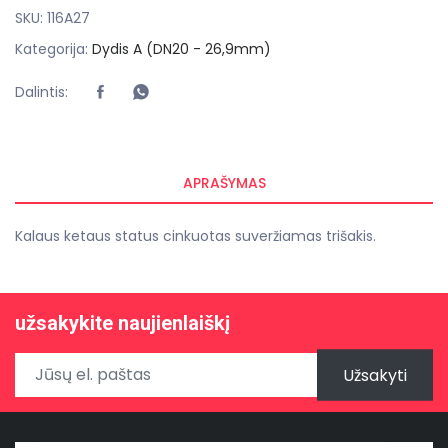
SKU:
116A27
Kategorija:
Dydis A (DN20 - 26,9mm)
Dalintis:
APRAŠYMAS
Kalaus ketaus status cinkuotas suveržiamas trišakis.
užsakykite naujienlaiškį
Užsakyti