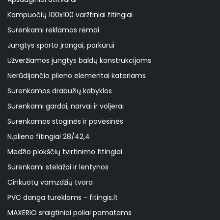
Kampuočių 100x100 varžtiniai fitingiai
Surenkami reklamos rėmai
Jungtys sporto įrangai, parkūrui
Užveržiamos jungtys baldų konstrukcijoms
Nerūdijančio plieno elementai kateriams
Surenkamos drabužių kabyklos
Surenkami gardai, narvai ir voljerai
Surenkamos stoginės ir pavėsinės
N.plieno fitingiai 28/42,4
Medžio plokščių tvirtinimo fitingiai
Surenkami stelažai ir lentynos
Cinkuotų vamzdžių tvora
PVC danga turėklams - fitingis.lt
MAXERIO sraigtiniai poliai pamatams