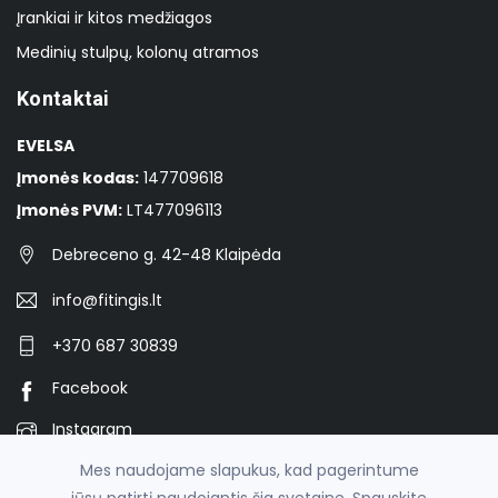
Įrankiai ir kitos medžiagos
Medinių stulpų, kolonų atramos
Kontaktai
EVELSA
Įmonės kodas:
147709618
Įmonės PVM:
LT477096113
Debreceno g. 42-48 Klaipėda
info@fitingis.lt
+370 687 30839
Facebook
Instagram
Mes naudojame slapukus, kad pagerintume