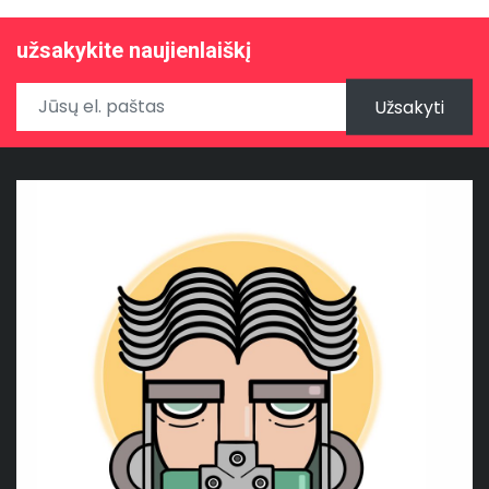
užsakykite naujienlaiškį
Užsakyti