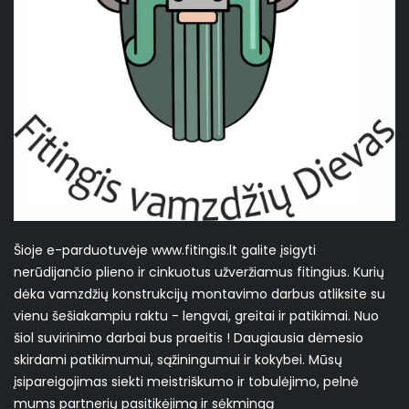
Šioje e-parduotuvėje www.fitingis.lt galite įsigyti
nerūdijančio plieno ir cinkuotus užveržiamus fitingius. Kurių
dėka vamzdžių konstrukcijų montavimo darbus atliksite su
vienu šešiakampiu raktu - lengvai, greitai ir patikimai. Nuo
šiol suvirinimo darbai bus praeitis ! Daugiausia dėmesio
skirdami patikimumui, sąžiningumui ir kokybei. Mūsų
įsipareigojimas siekti meistriškumo ir tobulėjimo, pelnė
mums partnerių pasitikėjimą ir sėkmingą