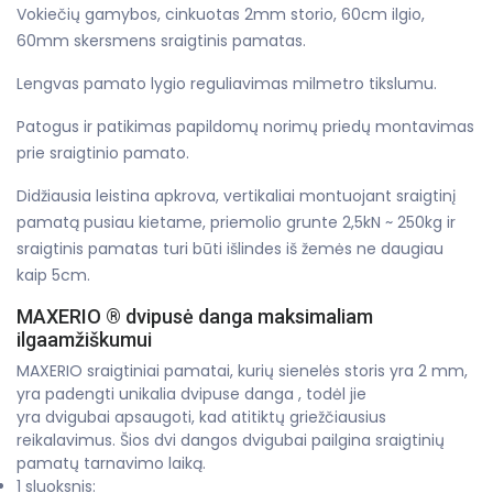
Vokiečių gamybos, cinkuotas 2mm storio, 60cm ilgio,
60mm skersmens sraigtinis pamatas.
Lengvas pamato lygio reguliavimas milmetro tikslumu.
Patogus ir patikimas papildomų norimų priedų montavimas
prie sraigtinio pamato.
Didžiausia leistina apkrova, vertikaliai montuojant sraigtinį
pamatą pusiau kietame, priemolio grunte 2,5kN ~ 250kg ir
sraigtinis pamatas turi būti išlindes iš žemės ne daugiau
kaip 5cm.
MAXERIO ® dvipusė danga maksimaliam
ilgaamžiškumui
MAXERIO sraigtiniai pamatai, kurių sienelės storis yra 2 mm,
yra padengti unikalia dvipuse danga , todėl jie
yra dvigubai apsaugoti, kad atitiktų griežčiausius
reikalavimus. Šios dvi dangos dvigubai pailgina sraigtinių
pamatų tarnavimo laiką.
1 sluoksnis: