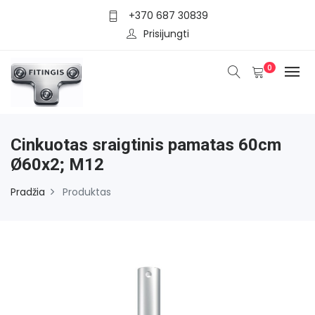
+370 687 30839
Prisijungti
0
Cinkuotas sraigtinis pamatas 60cm
Ø60x2; M12
Pradžia
Produktas