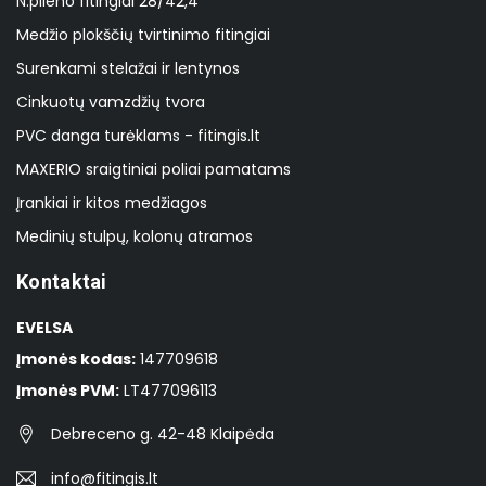
N.plieno fitingiai 28/42,4
Medžio plokščių tvirtinimo fitingiai
Surenkami stelažai ir lentynos
Cinkuotų vamzdžių tvora
PVC danga turėklams - fitingis.lt
MAXERIO sraigtiniai poliai pamatams
Įrankiai ir kitos medžiagos
Medinių stulpų, kolonų atramos
Kontaktai
EVELSA
Įmonės kodas:
147709618
Įmonės PVM:
LT477096113
Debreceno g. 42-48 Klaipėda
info@fitingis.lt