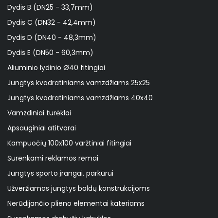
Dydis B (DN25 - 33,7mm)
Dydis C (DN32 - 42,4mm)
Dydis D (DN40 - 48,3mm)
Dydis E (DN50 - 60,3mm)
Aliuminio lydinio Ø40 fitingiai
Jungtys kvadratiniams vamzdžiams 25x25
Jungtys kvadratiniams vamzdžiams 40x40
Vamzdiniai turėklai
Apsauginiai atitvarai
Kampuočių 100x100 varžtiniai fitingiai
Surenkami reklamos rėmai
Jungtys sporto įrangai, parkūrui
Užveržiamos jungtys baldų konstrukcijoms
Nerūdijančio plieno elementai kateriams