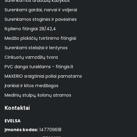
Surenkamos drabužių kabyklos
Surenkami gardai, narvai ir voljerai
Surenkamos stoginės ir pavėsinės
N.plieno fitingiai 28/42,4
Medžio plokščių tvirtinimo fitingiai
Surenkami stelažai ir lentynos
Cinkuotų vamzdžių tvora
PVC danga turėklams - fitingis.lt
MAXERIO sraigtiniai poliai pamatams
Įrankiai ir kitos medžiagos
Medinių stulpų, kolonų atramos
Kontaktai
EVELSA
Įmonės kodas:
147709618