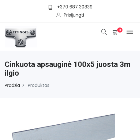
+370 687 30839
Prisijungti
0
Cinkuota apsauginė 100x5 juosta 3m
ilgio
Pradžia
Produktas