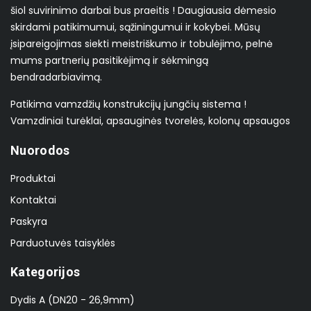
šiol suvirinimo darbai bus praeitis ! Daugiausia dėmesio
skirdami patikimumui, sąžiningumui ir kokybei. Mūsų
įsipareigojimas siekti meistriškumo ir tobulėjimo, pelnė
mums partnerių pasitikėjimą ir sėkmingą
bendradarbiavimą.
Patikima vamzdžių konstrukcijų jungčių sistema !
Vamzdiniai turėklai, apsauginės tvorelės, kolonų apsaugos
Nuorodos
Produktai
Kontaktai
Paskyra
Parduotuvės taisyklės
Kategorijos
Dydis A (DN20 - 26,9mm)