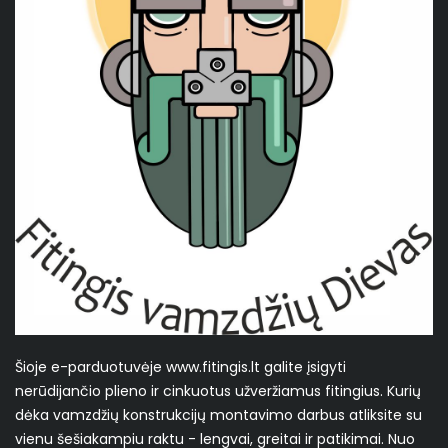
Šioje e-parduotuvėje www.fitingis.lt galite įsigyti
nerūdijančio plieno ir cinkuotus užveržiamus fitingius. Kurių
dėka vamzdžių konstrukcijų montavimo darbus atliksite su
vienu šešiakampiu raktu - lengvai, greitai ir patikimai. Nuo