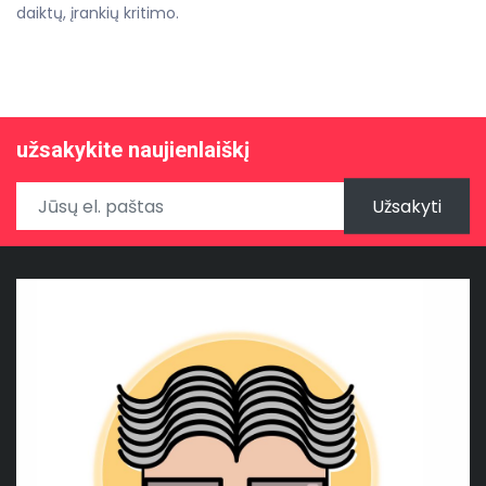
daiktų, įrankių kritimo.
užsakykite naujienlaiškį
Užsakyti