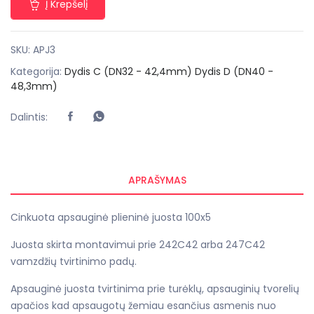
Į Krepšelį
SKU:
APJ3
Kategorija:
Dydis C (DN32 - 42,4mm)
Dydis D (DN40 -
48,3mm)
Dalintis:
APRAŠYMAS
Cinkuota apsauginė plieninė juosta 100x5
Juosta skirta montavimui prie 242C42 arba 247C42
vamzdžių tvirtinimo padų.
Apsauginė juosta tvirtinima prie turėklų, apsauginių tvorelių
apačios kad apsaugotų žemiau esančius asmenis nuo