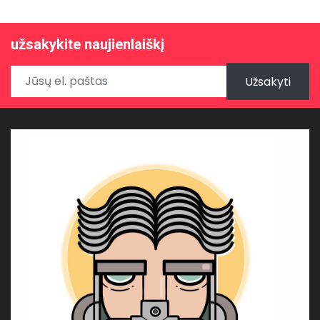
užsakykite naujienlaiškį
Užsakyti