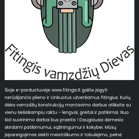
Šioje e-parduotuvėje www.fitingis.lt galite įsigyti
nerūdijančio plieno ir cinkuotus užveržiamus fitingius. Kurių
dėka vamzdžių konstrukcijų montavimo darbus atliksite su
vienu šešiakampiu raktu - lengvai, greitai ir patikimai. Nuo
šiol suvirinimo darbai bus praeitis ! Daugiausia dėmesio
skirdami patikimumui, sąžiningumui ir kokybei. Mūsų
įsipareigojimas siekti meistriškumo ir tobulėjimo, pelnė