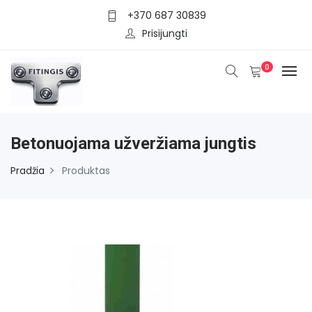
+370 687 30839
Prisijungti
0
Betonuojama užveržiama jungtis
Pradžia
Produktas