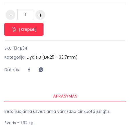
Į Krepšelį
SKU:
134B34
Kategorija:
Dydis B (DN25 - 33,7mm)
Dalintis:
APRAŠYMAS
Betonuojama užveržiama vamzdžio cinkuota jungtis.
Svoris - 1,92 kg