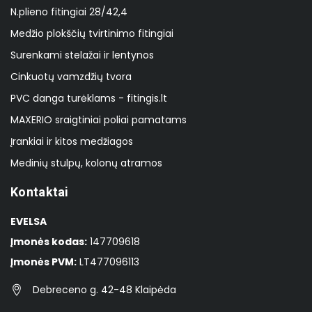
N.plieno fitingiai 28/42,4
Medžio plokščių tvirtinimo fitingiai
Surenkami stelažai ir lentynos
Cinkuotų vamzdžių tvora
PVC danga turėklams - fitingis.lt
MAXERIO sraigtiniai poliai pamatams
Įrankiai ir kitos medžiagos
Medinių stulpų, kolonų atramos
Kontaktai
EVELSA
Įmonės kodas:
147709618
Įmonės PVM:
LT477096113
Debreceno g. 42-48 Klaipėda