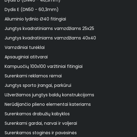
Dydis D (DN40 - 48,3mm)
Dydis E (DN50 - 60,3mm)
Aliuminio lydinio Ø40 fitingiai
Jungtys kvadratiniams vamzdžiams 25x25
Jungtys kvadratiniams vamzdžiams 40x40
Vamzdiniai turėklai
Apsauginiai atitvarai
Kampuočių 100x100 varžtiniai fitingiai
Surenkami reklamos rėmai
Jungtys sporto įrangai, parkūrui
Užveržiamos jungtys baldų konstrukcijoms
Nerūdijančio plieno elementai kateriams
Surenkamos drabužių kabyklos
Surenkami gardai, narvai ir voljerai
Surenkamos stoginės ir pavėsinės