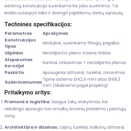
sistemą, konstrukcija surenkama be jokio suvirinimo. Tai
leidžia sutaupyti laiko ir išvengti papildomų darbų sąnaudų.
Techninės specifikacijos:
Parametras
Aprašymas
Konstrukcijos
Modulinė, surenkama fitingių pagalba
tipas
Užpildas
Nerūdijančio plieno trosinis tinklas
Atsparumas
Karštas cinkavimas + nerūdijantis plienas
korozijai
Paskirtis
Apsauginiai atitvarai, turėklai, zonavimas
Tipinė sistema Ø42,4 mm arba Ø48,3
Suderinamumas
mm (tikslinama pagal projektą)
Pritaikymo sritys:
Pramonė ir logistika:
Saugus takų atskyrimas, kai
reikalinga apsauga nuo smulkių krovinių patekimo į pėsčiųjų
zoną.
Architektūra ir dizainas:
Laiptų turėklai, balkonų atitvarai,