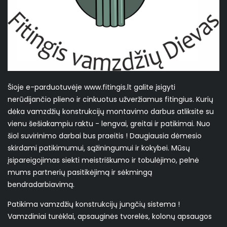
Šioje e-parduotuvėje www.fitingis.lt galite įsigyti
nerūdijančio plieno ir cinkuotus užveržiamus fitingius. Kurių
dėka vamzdžių konstrukcijų montavimo darbus atliksite su
vienu šešiakampiu raktu - lengvai, greitai ir patikimai. Nuo
šiol suvirinimo darbai bus praeitis ! Daugiausia dėmesio
skirdami patikimumui, sąžiningumui ir kokybei. Mūsų
įsipareigojimas siekti meistriškumo ir tobulėjimo, pelnė
mums partnerių pasitikėjimą ir sėkmingą
bendradarbiavimą.
Patikima vamzdžių konstrukcijų jungčių sistema !
Vamzdiniai turėklai, apsauginės tvorelės, kolonų apsaugos