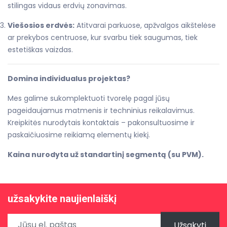
stilingas vidaus erdvių zonavimas.
Viešosios erdvės:
Atitvarai parkuose, apžvalgos aikštelėse
ar prekybos centruose, kur svarbu tiek saugumas, tiek
estetiškas vaizdas.
Domina individualus projektas?
Mes galime sukomplektuoti tvorelę pagal jūsų
pageidaujamus matmenis ir techninius reikalavimus.
Kreipkitės nurodytais kontaktais – pakonsultuosime ir
paskaičiuosime reikiamą elementų kiekį.
Kaina nurodyta už standartinį segmentą (su PVM).
užsakykite naujienlaiškį
Užsakyti