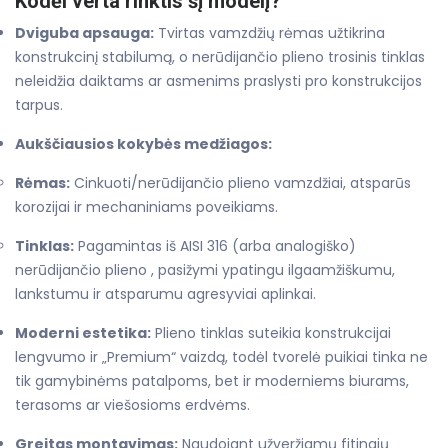
Kodėl verta rinktis šį modelį?
Dviguba apsauga:
Tvirtas vamzdžių rėmas užtikrina
konstrukcinį stabilumą, o nerūdijančio plieno trosinis tinklas
neleidžia daiktams ar asmenims praslysti pro konstrukcijos
tarpus.
Aukščiausios kokybės medžiagos:
Rėmas:
Cinkuoti/nerūdijančio plieno vamzdžiai, atsparūs
korozijai ir mechaniniams poveikiams.
Tinklas:
Pagamintas iš AISI 316 (arba analogiško)
nerūdijančio plieno , pasižymi ypatingu ilgaamžiškumu,
lankstumu ir atsparumu agresyviai aplinkai.
Moderni estetika:
Plieno tinklas suteikia konstrukcijai
lengvumo ir „Premium“ vaizdą, todėl tvorelė puikiai tinka ne
tik gamybinėms patalpoms, bet ir moderniems biurams,
terasoms ar viešosioms erdvėms.
Greitas montavimas:
Naudojant užveržiamų fitingių