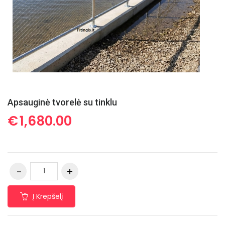
Apsauginė tvorelė su tinklu
€
1,680.00
Į Krepšelį