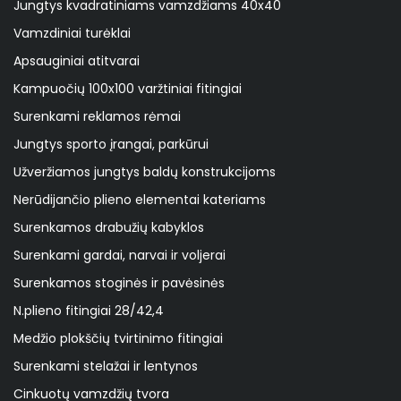
Jungtys kvadratiniams vamzdžiams 40x40
Vamzdiniai turėklai
Apsauginiai atitvarai
Kampuočių 100x100 varžtiniai fitingiai
Surenkami reklamos rėmai
Jungtys sporto įrangai, parkūrui
Užveržiamos jungtys baldų konstrukcijoms
Nerūdijančio plieno elementai kateriams
Surenkamos drabužių kabyklos
Surenkami gardai, narvai ir voljerai
Surenkamos stoginės ir pavėsinės
N.plieno fitingiai 28/42,4
Medžio plokščių tvirtinimo fitingiai
Surenkami stelažai ir lentynos
Cinkuotų vamzdžių tvora