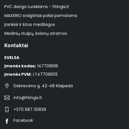
PVC danga turėklams - fitingis.lt
MAXERIO sraigtiniai poliai pamatams
Įrankiai ir kitos medžiagos
Medinių stulpų, kolonų atramos
Kontaktai
EVELSA
Įmonės kodas:
147709618
Įmonės PVM:
LT477096113
Debreceno g. 42-48 Klaipėda
info@fitingis.lt
+370 687 30839
Facebook