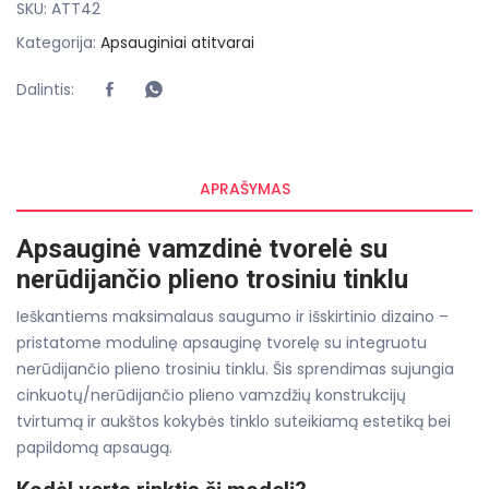
SKU:
ATT42
Kategorija:
Apsauginiai atitvarai
Dalintis:
APRAŠYMAS
Apsauginė vamzdinė tvorelė su
nerūdijančio plieno trosiniu tinklu
Ieškantiems maksimalaus saugumo ir išskirtinio dizaino –
pristatome modulinę apsauginę tvorelę su integruotu
nerūdijančio plieno trosiniu tinklu. Šis sprendimas sujungia
cinkuotų/nerūdijančio plieno vamzdžių konstrukcijų
tvirtumą ir aukštos kokybės tinklo suteikiamą estetiką bei
papildomą apsaugą.