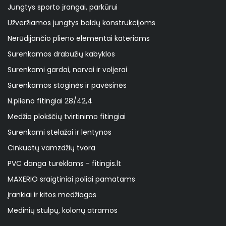
Jungtys sporto įrangai, parkūrui
Užveržiamos jungtys baldų konstrukcijoms
Nerūdijančio plieno elementai kateriams
Surenkamos drabužių kabyklos
Surenkami gardai, narvai ir voljerai
Surenkamos stoginės ir pavėsinės
N.plieno fitingiai 28/42,4
Medžio plokščių tvirtinimo fitingiai
Surenkami stelažai ir lentynos
Cinkuotų vamzdžių tvora
PVC danga turėklams - fitingis.lt
MAXERIO sraigtiniai poliai pamatams
Įrankiai ir kitos medžiagos
Medinių stulpų, kolonų atramos