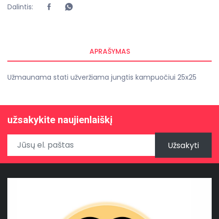
Dalintis:
APRAŠYMAS
Užmaunama stati užveržiama jungtis kampuočiui 25x25
užsakykite naujienlaiškį
Užsakyti