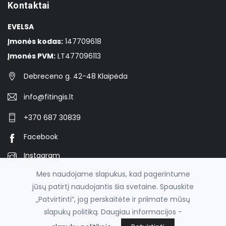
Kontaktai
EVELSA
Įmonės kodas:
147709618
Įmonės PVM:
LT477096113
Debreceno g. 42-48 Klaipėda
info@fitingis.lt
+370 687 30839
Facebook
Instagram
Mes naudojame slapukus, kad pagerintume
jūsų patirtį naudojantis šia svetaine. Spauskite
© 2026
Veržiami fitingiai vamzdžių konstrukcijoms -
„Patvirtinti“, jog perskaitėte ir priimate mūsų
fitingis.lt
slapukų politiką. Daugiau informacijos -
el. parduotuvių nuoma
fronto.lt