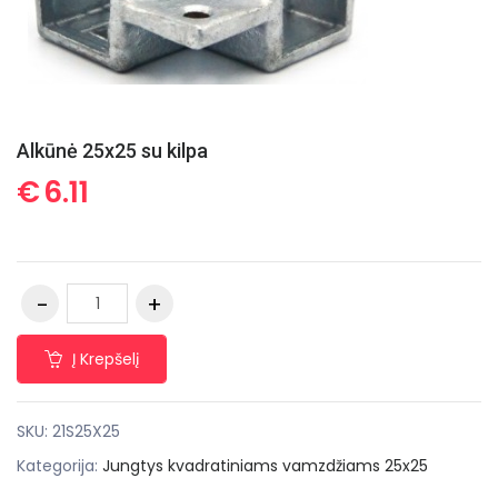
Alkūnė 25x25 su kilpa
€
6.11
Į Krepšelį
SKU:
21S25X25
Kategorija:
Jungtys kvadratiniams vamzdžiams 25x25