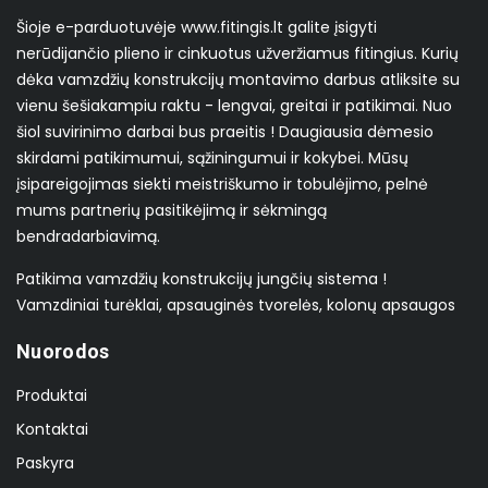
Šioje e-parduotuvėje www.fitingis.lt galite įsigyti
nerūdijančio plieno ir cinkuotus užveržiamus fitingius. Kurių
dėka vamzdžių konstrukcijų montavimo darbus atliksite su
vienu šešiakampiu raktu - lengvai, greitai ir patikimai. Nuo
šiol suvirinimo darbai bus praeitis ! Daugiausia dėmesio
skirdami patikimumui, sąžiningumui ir kokybei. Mūsų
įsipareigojimas siekti meistriškumo ir tobulėjimo, pelnė
mums partnerių pasitikėjimą ir sėkmingą
bendradarbiavimą.
Patikima vamzdžių konstrukcijų jungčių sistema !
Vamzdiniai turėklai, apsauginės tvorelės, kolonų apsaugos
Nuorodos
Produktai
Kontaktai
Paskyra