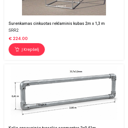
Surenkamas cinkuotas reklaminis kubas 2m x 1,3 m
SRR2
€
224.00
Į Krepšelį
Kelio apsauginės tvorelės segmentas 2x0,41m