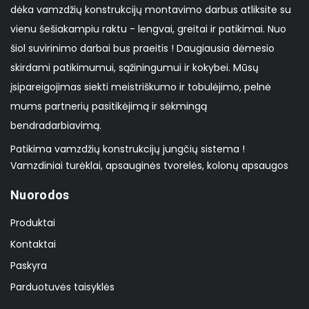
dėka vamzdžių konstrukcijų montavimo darbus atliksite su
vienu šešiakampiu raktu - lengvai, greitai ir patikimai. Nuo
šiol suvirinimo darbai bus praeitis ! Daugiausia dėmesio
skirdami patikimumui, sąžiningumui ir kokybei. Mūsų
įsipareigojimas siekti meistriškumo ir tobulėjimo, pelnė
mums partnerių pasitikėjimą ir sėkmingą
bendradarbiavimą.
Patikima vamzdžių konstrukcijų jungčių sistema !
Vamzdiniai turėklai, apsauginės tvorelės, kolonų apsaugos
Nuorodos
Produktai
Kontaktai
Paskyra
Parduotuvės taisyklės