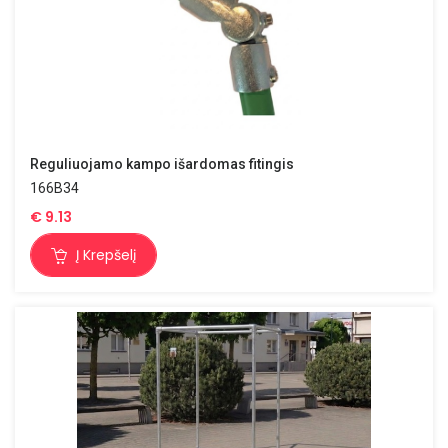
Reguliuojamo kampo išardomas fitingis
166B34
€
9.13
Į Krepšelį