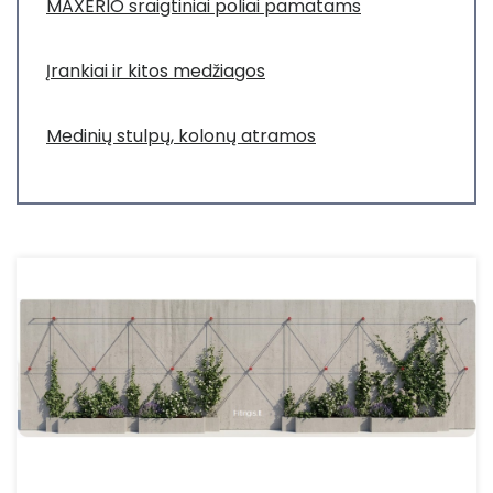
MAXERIO sraigtiniai poliai pamatams
Įrankiai ir kitos medžiagos
Medinių stulpų, kolonų atramos