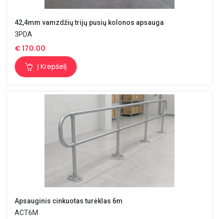
42,4mm vamzdžių trijų pusių kolonos apsauga
3PDA
€
170.00
Į Krepšelį
Apsauginis cinkuotas turėklas 6m
ACT6M