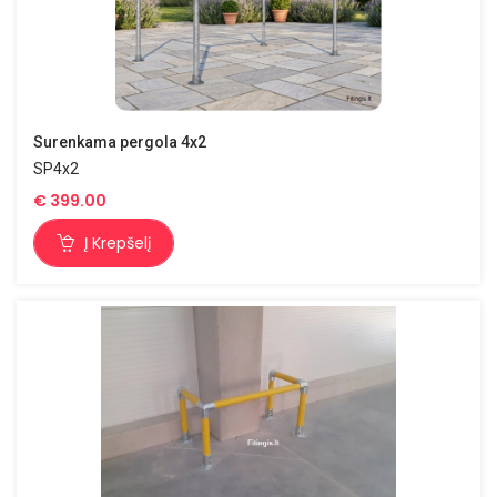
Surenkama pergola 4x2
SP4x2
€
399.00
Į Krepšelį