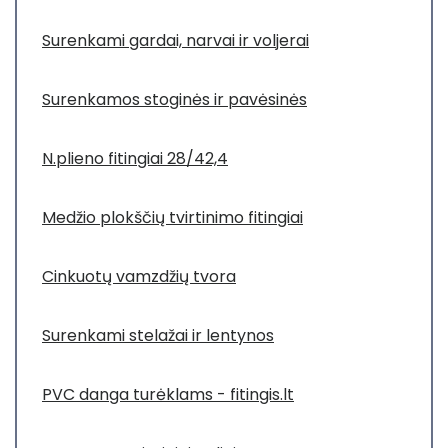
Surenkami gardai, narvai ir voljerai
Surenkamos stoginės ir pavėsinės
N.plieno fitingiai 28/42,4
Medžio plokščių tvirtinimo fitingiai
Cinkuotų vamzdžių tvora
Surenkami stelažai ir lentynos
PVC danga turėklams - fitingis.lt