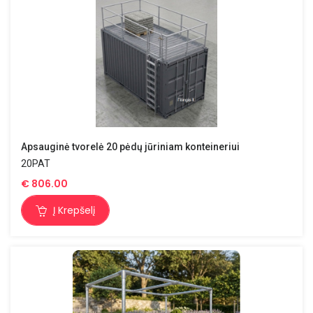
Apsauginė tvorelė 20 pėdų jūriniam konteineriui
20PAT
€
806.00
Į Krepšelį