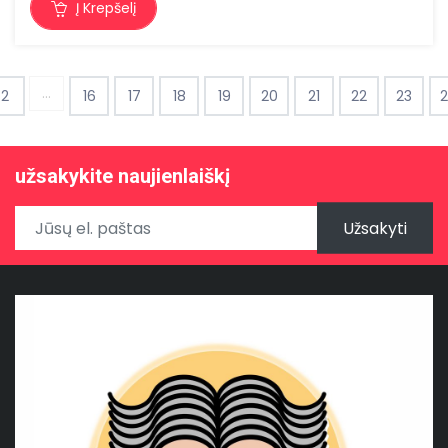
Į Krepšelį
...
2
16
17
18
19
20
21
22
23
užsakykite naujienlaiškį
Užsakyti