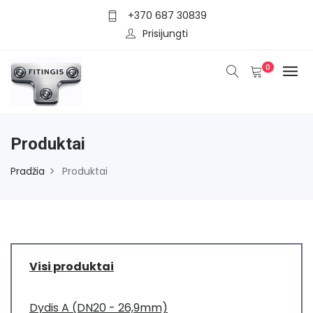
+370 687 30839
Prisijungti
0
Produktai
Pradžia
Produktai
Visi produktai
Dydis A (DN20 - 26,9mm)