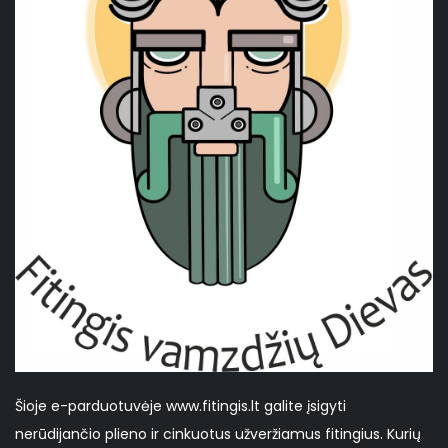
Šioje e-parduotuvėje www.fitingis.lt galite įsigyti
nerūdijančio plieno ir cinkuotus užveržiamus fitingius. Kurių