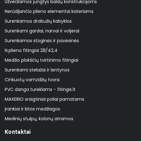
Užveržiamos jungtys baldų konstrukcijoms
Nerūdijančio plieno elementai kateriams
Surenkamos drabužių kabyklos
Surenkami gardai, narvai ir voljerai
Surenkamos stoginės ir pavėsinės
N.plieno fitingiai 28/42,4
Medžio plokščių tvirtinimo fitingiai
Surenkami stelažai ir lentynos
Cinkuotų vamzdžių tvora
PVC danga turėklams - fitingis.lt
MAXERIO sraigtiniai poliai pamatams
Įrankiai ir kitos medžiagos
Medinių stulpų, kolonų atramos
Kontaktai