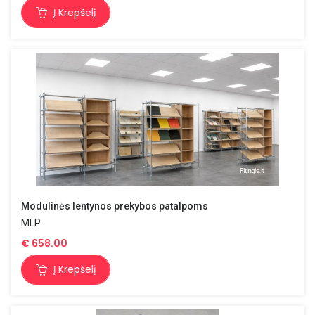
Į Krepšelį
Modulinės lentynos prekybos patalpoms
MLP
€
658.00
Į Krepšelį