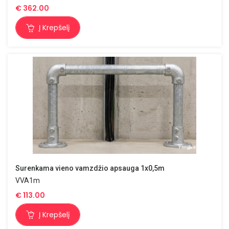
€
362.00
Į Krepšelį
Surenkama vieno vamzdžio apsauga 1x0,5m
VVA1m
€
113.00
Į Krepšelį