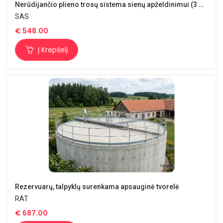
Nerūdijančio plieno trosų sistema sienų apželdinimui (3 mm)
SAS
€
548.00
Į Krepšelį
Rezervuarų, talpyklų surenkama apsauginė tvorelė
RAT
€
687.00