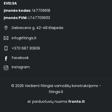
EVELSA
Įmonės kodas:
147709618
Įmonės PVM:
LT477096113
Debreceno g. 42-48 Klaipėda
info@fitingis.lt
+370 687 30839
Facebook
Instagram
© 2026
Veržiami fitingiai vamzdžių konstrukcijoms -
fitingis.lt
el. parduotuvių nuoma
fronto.lt