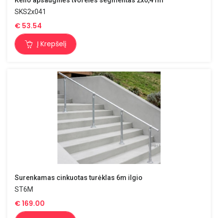
SKS2x041
€
53.54
Į Krepšelį
Surenkamas cinkuotas turėklas 6m ilgio
ST6M
€
169.00